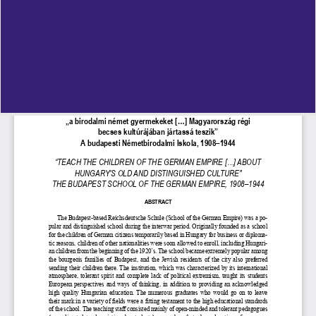
Vissza
"a birodalmi német gyermekeket […] Magyarország régi becses
a
kultúrájában jártassá teszik” : a budapesti Németbirodalmi Iskola,
cikk
1908–1944 = “Teach the children of the German Empire […] about
részleteihez
Hungary's old and distinguished culture" : The Budapest school of
the German Empire, 1908–1944
Let
PD
Le