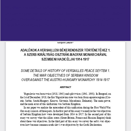
Vissza
Adalékok a versaillesi békerendszer történetéhez 1. : a Szerb Királyság
a
Osztrák-Magyar Monarchiával szembeni hadicéljai 1914-1917 = Some
cikk
details of Versailles peace system 1. : the war objectives of Serbian
részleteihez
Kingdom over against the Austro-Hungarian Monarchy 1914-1917
Let
PD
Le