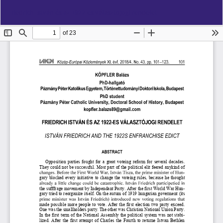
Vissza
Let
PD
Friedrich István és az 1922-es választójogi rendelet
a
Le
cikk
részleteihez