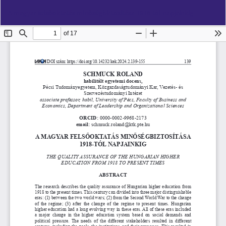
Vissza
Let
PD
A magyar felsőoktatás minőségbiztosítása 1918-tól napjainkig
a
Le
cikk
részleteihez