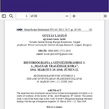
Vissza
Let
PD
Historiográfia a szintézisíráshoz 3.
a
Le
cikk
részleteihez