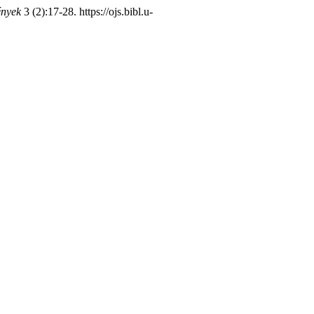
ények
3 (2):17-28. https://ojs.bibl.u-