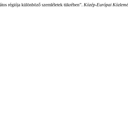
átos régiója különböző szemléletek tükrében”.
Közép-Európai Közlem