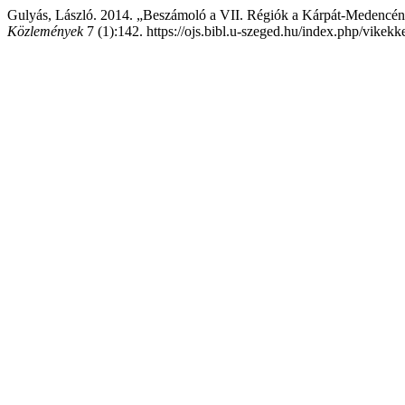
Gulyás, László. 2014. „Beszámoló a VII. Régiók a Kárpát-Medencé
Közlemények
7 (1):142. https://ojs.bibl.u-szeged.hu/index.php/vikekk