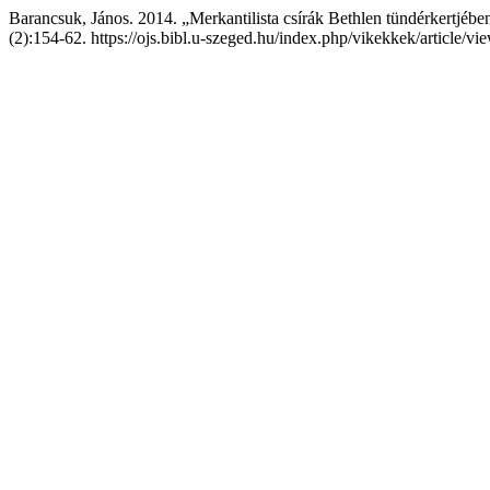
Barancsuk, János. 2014. „Merkantilista csírák Bethlen tündérkertjébe
(2):154-62. https://ojs.bibl.u-szeged.hu/index.php/vikekkek/article/v