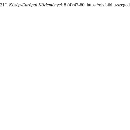
921”.
Közép-Európai Közlemények
8 (4):47-60. https://ojs.bibl.u-szeg