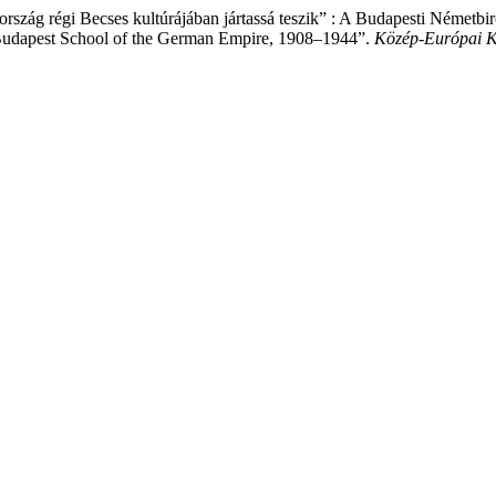
zág régi Becses kultúrájában jártassá teszik” : A Budapesti Németbi
 Budapest School of the German Empire, 1908–1944”.
Közép-Európai 