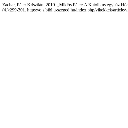
Zachar, Péter Krisztián. 2019. „Miklós Péter: A Katolikus egyház H
(4.):299-301. https://ojs.bibl.u-szeged.hu/index.php/vikekkek/article/