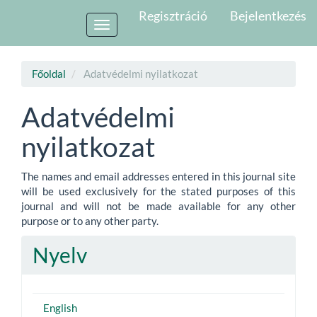
##plugins.themes.bootstrap3.accessible_menu.main_navigati
Regisztráció
Bejelentkezés
##plugins.themes.bootstrap3.accessible_menu.main_content
Toggle
##plugins.themes.bootstrap3.accessible_menu.sidebar##
navigation
Főoldal
Adatvédelmi nyilatkozat
Adatvédelmi
nyilatkozat
The names and email addresses entered in this journal site
will be used exclusively for the stated purposes of this
journal and will not be made available for any other
purpose or to any other party.
Nyelv
English