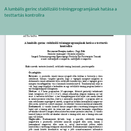
Vissza
a
A lumbális gerinc stabilizáló tréningprogramjának hatása a
cikk
testtartás kontrollra
részleteihez
Let
P
Le