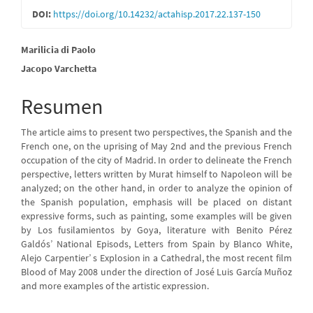
DOI:
https://doi.org/10.14232/actahisp.2017.22.137-150
artículo
Contenido
Marilicia di Paolo
Jacopo Varchetta
principal
del
Resumen
artículo
The article aims to present two perspectives, the Spanish and the
French one, on the uprising of May 2nd and the previous French
occupation of the city of Madrid. In order to delineate the French
perspective, letters written by Murat himself to Napoleon will be
analyzed; on the other hand, in order to analyze the opinion of
the Spanish population, emphasis will be placed on distant
expressive forms, such as painting, some examples will be given
by Los fusilamientos by Goya, literature with Benito Pérez
Galdós’ National Episods, Letters from Spain by Blanco White,
Alejo Carpentier’ s Explosion in a Cathedral, the most recent film
Blood of May 2008 under the direction of José Luis García Muñoz
and more examples of the artistic expression.
Descargas