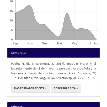
Detalles
Cómo citar
del
Paolo, M. di, & Varchetta, J. (2017). Joaquín Murat y el
artículo
levantamiento del 2 de mayo: la perspectiva española y la
francesa a través de sus testimonios.
Acta Hispanica
,
22
,
137–150. https://doi.org/10.14232/actahisp.2017.22.137-150
MÁS FORMATOS DE CITA
DESCARGAR CITA
Número