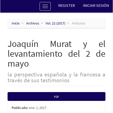
Navegación
REGISTER
INICIAR SESIÓN
Toggle
principal
navigation
Contenido
principal
Barra
Inicio
Archivos
Vol. 22 (2017)
Artículos
lateral
Joaquín Murat y el
levantamiento del 2 de
mayo
la perspectiva española y la francesa a
través de sus testimonios
Barra
PDF
lateral
Publicado:
ene. 1, 2017
del