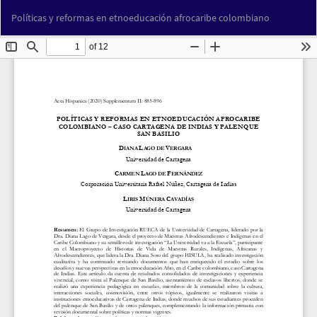
Volver
Des
De
Políticas y reformas en etnoeducación afrocaribe colombiano
a
PD
los
detalles
del
artículo