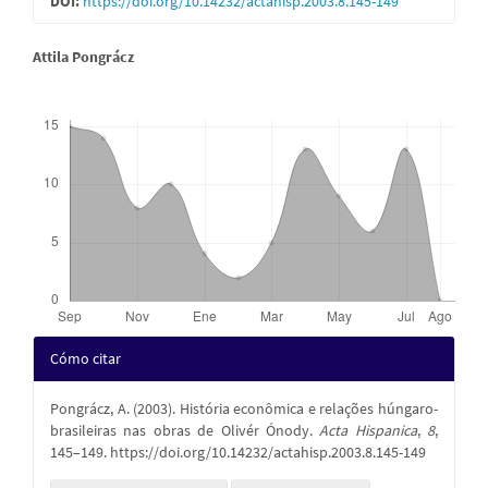
DOI:
https://doi.org/10.14232/actahisp.2003.8.145-149
artículo
Contenido
Attila Pongrácz
principal
Descargas
del
artículo
Detalles
Cómo citar
del
Pongrácz, A. (2003). História econômica e relações húngaro-
artículo
brasileiras nas obras de Olivér Ónody.
Acta Hispanica
,
8
,
145–149. https://doi.org/10.14232/actahisp.2003.8.145-149