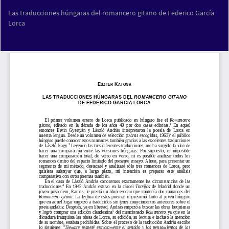
Volver
Las traducciones húngaras del romancero gitano de Federico García
a
Lorca
los
detalles
del
Des
De
artículo
PD