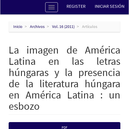
Navegación
REGISTER
INICIAR SESIÓN
Toggle
principal
navigation
Contenido
principal
Barra
Inicio
Archivos
Vol. 16 (2011)
Artículos
lateral
La imagen de América
Latina en las letras
húngaras y la presencia
de la literatura húngara
en América Latina : un
esbozo
Barra
PDF