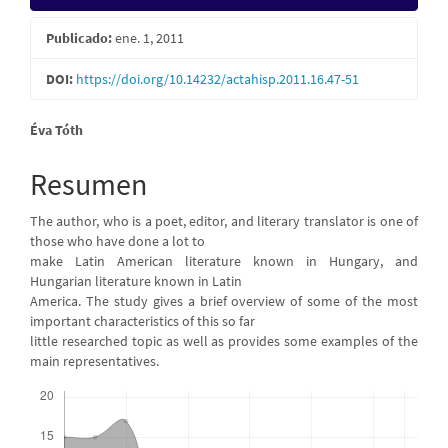
lateral
Publicado:
ene. 1, 2011
del
DOI:
https://doi.org/10.14232/actahisp.2011.16.47-51
artículo
Contenido
Éva Tóth
principal
Resumen
del
The author, who is a poet, editor, and literary translator is one of
artículo
those who have done a lot to
make Latin American literature known in Hungary, and
Hungarian literature known in Latin
America. The study gives a brief overview of some of the most
important characteristics of this so far
little researched topic as well as provides some examples of the
main representatives.
Descargas