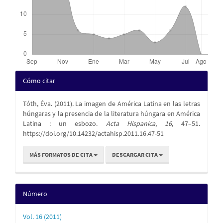
Detalles
Cómo citar
del
Tóth, Éva. (2011). La imagen de América Latina en las letras
artículo
húngaras y la presencia de la literatura húngara en América
Latina : un esbozo.
Acta Hispanica
,
16
, 47–51.
https://doi.org/10.14232/actahisp.2011.16.47-51
MÁS FORMATOS DE CITA
DESCARGAR CITA
Número
Vol. 16 (2011)