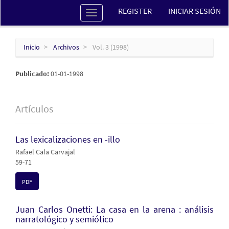
Navegación
REGISTER
INICIAR SESIÓN
Toggle
principal
navigation
Contenido
principal
Barra
Inicio
Archivos
Vol. 3 (1998)
lateral
Publicado:
01-01-1998
Artículos
Las lexicalizaciones en -illo
Rafael Cala Carvajal
59-71
PDF
Juan Carlos Onetti: La casa en la arena : análisis
narratológico y semiótico