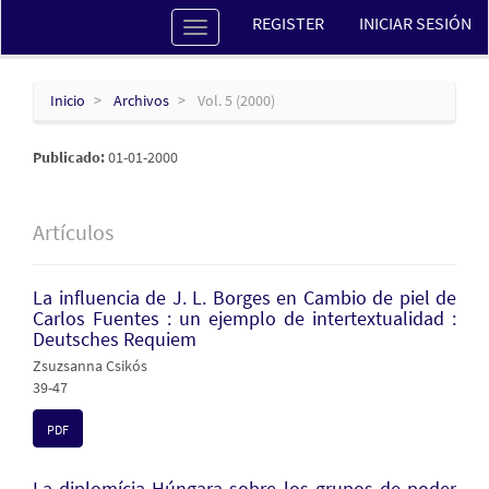
Navegación
REGISTER
INICIAR SESIÓN
Toggle
principal
navigation
Contenido
principal
Barra
Inicio
Archivos
Vol. 5 (2000)
lateral
Publicado:
01-01-2000
Artículos
La influencia de J. L. Borges en Cambio de piel de
Carlos Fuentes : un ejemplo de intertextualidad :
Deutsches Requiem
Zsuzsanna Csikós
39-47
PDF
La diplomícia Húngara sobre los grupos de poder