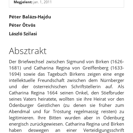
Megjelent:
jan. 1, 2011
##plugins.themes.bootstrap3.a
Péter Balázs-Hajdu
Péter Ötvös
László Szilasi
Absztrakt
Der Briefwechsel zwischen Sigmund von Birken (1626-
1681) und Catharina Regina von Greiffenberg (1633-
1694) sowie das Tagebuch Birkens zeigen eine enge
intellektuelle Freundschaft zwischen dem Nürnberger
und der österreichischen Schriftstellerin auf. Als
Catharina Regina 1664 seinen Onkel, den Stiefbruder
seines Vaters heiratete, wollten sie ihre Heirat vor den
Ödenburger Geistlichen (zu denen sie früher zum
Abendmal und für Tröstung regelmassig reisten) zu
legitimieren. Ihre Bitten wurden aber in Ödenburg
energisch zurückgewiesen. Catharina Regina und Birken
haben deswegen an einer Verteidigungsschrift