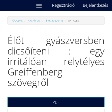
##plugins.themes.bootstrap3.accessible_menu.main_navi
Regisztráció
Bejelentkezés
Toggle
##plugins.themes.bootstrap3.accessible_menu.main_cont
navigation
##plugins.themes.bootstrap3.accessible_menu.sidebar##
FŐOLDAL
ARCHÍVUM
ÉVF. 30 (2011)
ARTICLES
Élőt gyászversben
dicsőíteni : egy
irritálóan relytélyes
Greiffenberg-
szövegről
##plugins.themes.bootstrap3.a
PDF