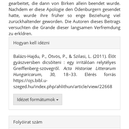
gearbeitet, die dann von Birken allein beendet wurde.
Nachdem er diese Apologie den Ödenburgern gesendet
hatte, wurde ihre früher so enge Beziehung viel
zurückhaltender geworden. Die Autoren dieses Beitrags
versuchten die Grande dieser langsamen Verfremdung
zu erkldren.
##plugins.themes.bootstrap3.ar
Hogyan kell idézni
Balázs-Hajdu, P., Ötvös, P., & Szilasi, L. (2011). Élőt
gyászversben dicsőíteni : egy irritálóan relytélyes
Greiffenberg-szövegről.
Acta Historiae Litterarum
Hungaricarum
,
30
, 18–33. Elérés forrás
https://ojs.bibl.u-
szeged.hu/index.php/ahlithun/article/view/22668
Idézet formátumok
Folyóirat szám