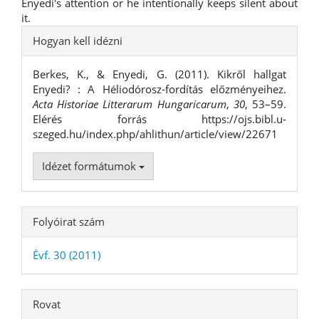
Enyedi's attention or he intentionally keeps silent about
it.
##plugins.themes.bootstrap3.ar
Hogyan kell idézni
Berkes, K., & Enyedi, G. (2011). Kikről hallgat
Enyedi? : A Héliodórosz-fordítás előzményeihez.
Acta Historiae Litterarum Hungaricarum
,
30
, 53–59.
Elérés forrás https://ojs.bibl.u-
szeged.hu/index.php/ahlithun/article/view/22671
Idézet formátumok
Folyóirat szám
Évf. 30 (2011)
Rovat