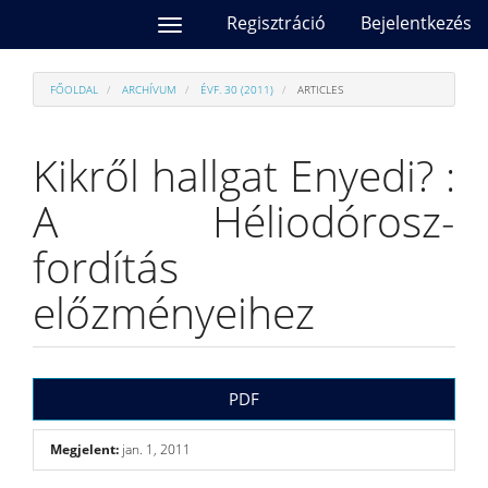
##plugins.themes.bootstrap3.accessible_menu.main_navi
Regisztráció
Bejelentkezés
Toggle
##plugins.themes.bootstrap3.accessible_menu.main_cont
navigation
##plugins.themes.bootstrap3.accessible_menu.sidebar##
FŐOLDAL
ARCHÍVUM
ÉVF. 30 (2011)
ARTICLES
Kikről hallgat Enyedi? :
A Héliodórosz-
fordítás
előzményeihez
##plugins.themes.bootstrap3.a
PDF
Megjelent:
jan. 1, 2011