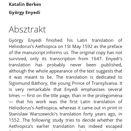
##plugins.themes.bootstrap3.a
Katalin Berkes
György Enyedi
Absztrakt
György Enyedi finished his Latin translation of
Heliodorus's Aethiopica on 1St May 1592 as the preface
of the manuscript informs us. The original copy has not
survived, only its transcription from 1647. Enyedi's
translation has probably never been published,
although the whole appearance of the text suggests that
it was meant to be. The translation is dedicated to
Sigismund Báthory, the young Prince of Transylvania. It
is very remarkable that Enyedi emphasises several
times — first on the title page, than in the prolegomena
— that his work was the first Latin translation of
Heliodorus's Aethiopica, whereas it came out in print in
Stanislaw Warszewicki's translation forty years ago, in
1552. The following study tries to decide whether the
Aethiopica's earlier translation has indeed escaped