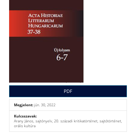
PDF
Megjelent:
jún. 30, 2022
Kulcsszavak:
Arany János, sajtónyelv, 20. századi kritikatörténet, sajtótörténet,
orális kultúra