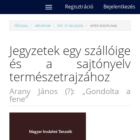
##plugins.themes.bootstrap3.accessible_menu.main_navi
Regisztráció
Bejelentkezés
Toggle
##plugins.themes.bootstrap3.accessible_menu.main_cont
navigation
##plugins.themes.bootstrap3.accessible_menu.sidebar##
FŐOLDAL
ARCHÍVUM
ÉVF. 37-38 (2020)
INTER DISCIPLINAE
Jegyzetek egy szállóige
és a sajtónyelv
természetrajzához
Arany János (?): „Gondolta a
fene”
##plugins.themes.bootstrap3.a