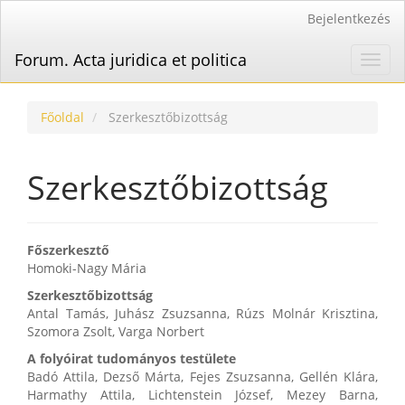
Main
Bejelentkezés
Navigation
Main
Forum. Acta juridica et politica
Toggl
Content
navig
Sidebar
Főoldal
Szerkesztőbizottság
Szerkesztőbizottság
Főszerkesztő
Homoki-Nagy Mária
Szerkesztőbizottság
Antal Tamás, Juhász Zsuzsanna, Rúzs Molnár Krisztina,
Szomora Zsolt, Varga Norbert
A folyóirat tudományos testülete
Badó Attila, Dezső Márta, Fejes Zsuzsanna, Gellén Klára,
Harmathy Attila, Lichtenstein József, Mezey Barna,