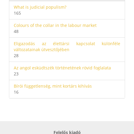
What is judicial populism?
165
Colours of the collar in the labour market
48
Eligazodás az élettársi kapcsolat különféle
változatainak útvesztőjében
28
Az angol esküdtszék történetének rövid foglalata
23
Bírói függetlenség, mint kortárs kihívás
16
Felelős kiadó