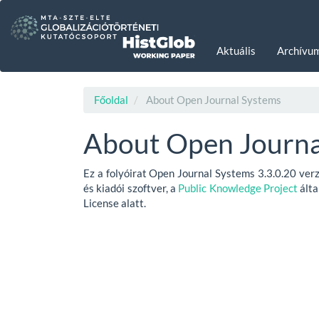
Main
Navigation
Main
Aktuális
Archívu
Content
Sidebar
Főoldal
About Open Journal Systems
About Open Journa
Ez a folyóirat Open Journal Systems 3.3.0.20 verz
és kiadói szoftver, a
Public Knowledge Project
álta
License alatt.