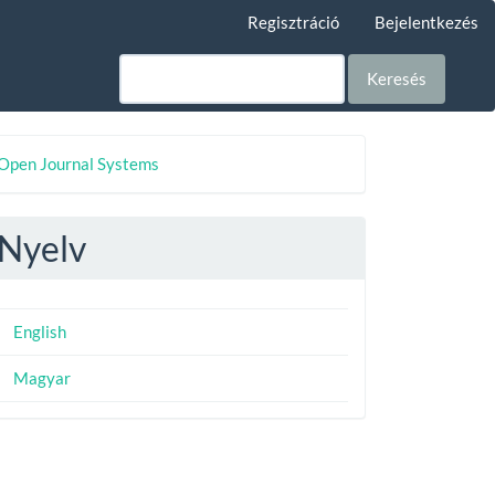
Regisztráció
Bejelentkezés
Keresés
eveloped
Open Journal Systems
y
Nyelv
English
Magyar