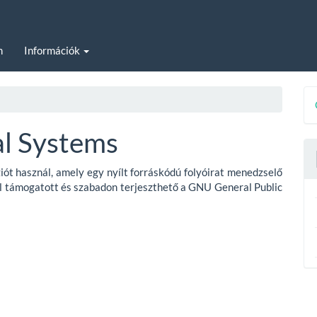
m
Információk
D
B
l Systems
iót használ, amely egy nyílt forráskódú folyóirat menedzselő
l támogatott és szabadon terjeszthető a GNU General Public