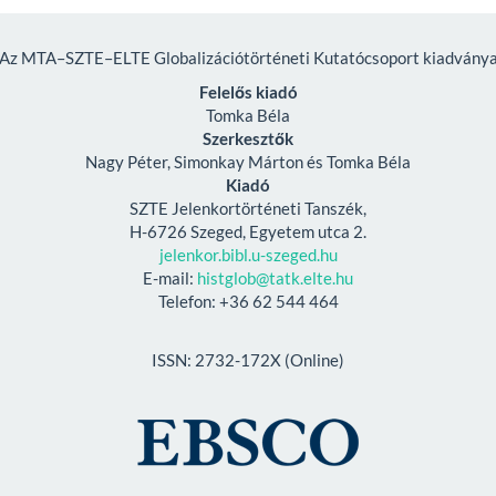
Az MTA–SZTE–ELTE Globalizációtörténeti Kutatócsoport kiadvány
Felelős kiadó
Tomka Béla
Szerkesztők
Nagy Péter, Simonkay Márton és Tomka Béla
Kiadó
SZTE Jelenkortörténeti Tanszék,
H-6726 Szeged, Egyetem utca 2.
jelenkor.bibl.u-szeged.hu
E-mail:
histglob@tatk.elte.hu
Telefon: +36 62 544 464
ISSN: 2732-172X (Online)