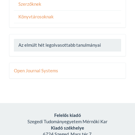
Szerzőknek
Könyvtárosoknak
Az elmúlt hét legolvasottabb tanulmányai
Developed
Open Journal Systems
By
Felelős kiadó
Szegedi Tudományegyetem Mérnöki Kar
Kiadó székhelye
6724 Szeged, Mars tér 7.