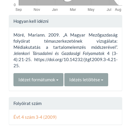
Article
Hogyan kell idézni
Details
Móré, Mariann. 2009. „A Magyar Mezőgazdaság
folyóirat témaszerkezetének vizsgálata:
Médiakutatás a tartalomelemzés módszerével”.
Jelenkori Társadalmi és Gazdasági Folyamatok
4 (3-
4):21-25. https://doi.org/10.14232/jtgf.2009.3-4.21-
25.
Idézet formátumok
Idézés letöltése
Folyóirat szám
Évf. 4 szám 3-4 (2009)