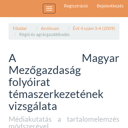
Main
Regisztráció
Bejelentkezés
Navigation
Toggle
Main
navigation
Content
Sidebar
Főoldal
Archívum
Évf. 4 szám 3-4 (2009)
Régió és agrárgazdálkodás
A Magyar
Mezőgazdaság
folyóirat
témaszerkezetének
vizsgálata
Médiakutatás a tartalomelemzés
módszerével