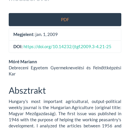
Article
PDF
Sidebar
Megjelent:
jan. 1, 2009
DOI:
https://doi.org/10.14232/jtgf.2009.3-4.21-25
Main
Móré Mariann
Debreceni Egyetem Gyermeknevelési és Felnőttképzési
Article
Kar
Content
Absztrakt
Hungary's most important agricultural, output-political
weekly journal is the Hungarian Agriculture (original title:
Magyar Mezőgazdaság). The first issue was published in
1946 with the purpose of helping the working peasantry's
development. I analyzed the articles between 1956 and