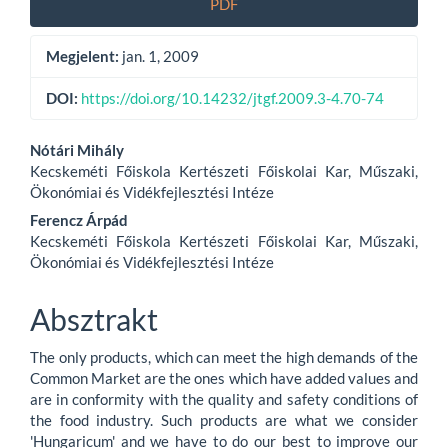
PDF
Sidebar
Megjelent:
jan. 1, 2009
DOI:
https://doi.org/10.14232/jtgf.2009.3-4.70-74
Main
Nótári Mihály
Kecskeméti Főiskola Kertészeti Főiskolai Kar, Műszaki,
Article
Ökonómiai és Vidékfejlesztési Intéze
Content
Ferencz Árpád
Kecskeméti Főiskola Kertészeti Főiskolai Kar, Műszaki,
Ökonómiai és Vidékfejlesztési Intéze
Absztrakt
The only products, which can meet the high demands of the
Common Market are the ones which have added values and
are in conformity with the quality and safety conditions of
the food industry. Such products are what we consider
'Hungaricum' and we have to do our best to improve our