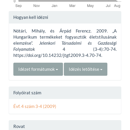
Article
Hogyan kell idézni
Details
Nótári, Mihály, és Árpád Ferencz. 2009. „A
Hungarikum termékeket fogyasztók életstílusának
elemzése”.
Jelenkori Társadalmi és Gazdasági
Folyamatok
4 (3-4):70-74.
https://doi.org/10.14232/jtgf.2009.3-4.70-74.
Idézet formátumok
Idézés letöltése
Folyóirat szám
Évf. 4 szám 3-4 (2009)
Rovat