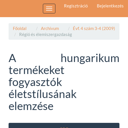
Main
Regisztráció
Bejelentkezés
Navigation
Toggle
Main
navigation
Content
Sidebar
Főoldal
Archívum
Évf. 4 szám 3-4 (2009)
Régió és élemiszergazdaság
A hungarikum
termékeket
fogyasztók
életstílusának
elemzése
Article