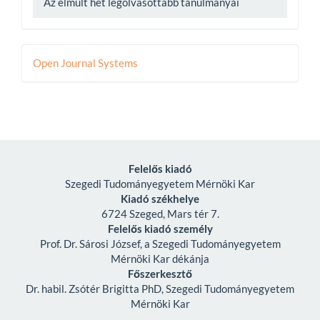
Az elmúlt hét legolvasottabb tanulmányai
Developed
Open Journal Systems
By
Felelős kiadó
Szegedi Tudományegyetem Mérnöki Kar
Kiadó székhelye
6724 Szeged, Mars tér 7.
Felelős kiadó személy
Prof. Dr. Sárosi József, a Szegedi Tudományegyetem
Mérnöki Kar dékánja
Főszerkesztő
Dr. habil. Zsótér Brigitta PhD, Szegedi Tudományegyetem
Mérnöki Kar