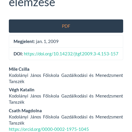
elemzése
Article
PDF
Sidebar
Megjelent:
jan. 1, 2009
DOI:
https://doi.org/10.14232/jtgf.2009.3-4.153-157
Main
Mile Csilla
Kodolányi János Főiskola Gazdálkodási és Menedzsment
Article
Tanszék
Content
Végh Katalin
Kodolányi János Főiskola Gazdálkodási és Menedzsment
Tanszék
Csath Magdolna
Kodolányi János Főiskola Gazdálkodási és Menedzsment
Tanszék
https://orcid.org/0000-0002-1975-1045