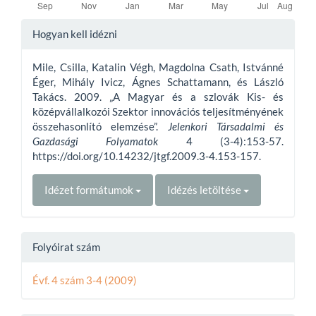
Article
Hogyan kell idézni
Details
Mile, Csilla, Katalin Végh, Magdolna Csath, Istvánné
Éger, Mihály Ivicz, Ágnes Schattamann, és László
Takács. 2009. „A Magyar és a szlovák Kis- és
középvállalkozói Szektor innovációs teljesítményének
összehasonlító elemzése”.
Jelenkori Társadalmi és
Gazdasági Folyamatok
4 (3-4):153-57.
https://doi.org/10.14232/jtgf.2009.3-4.153-157.
Idézet formátumok
Idézés letöltése
Folyóirat szám
Évf. 4 szám 3-4 (2009)