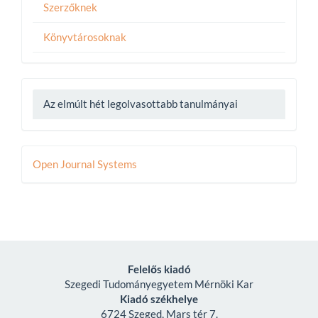
Szerzőknek
Könyvtárosoknak
Az elmúlt hét legolvasottabb tanulmányai
Developed
Open Journal Systems
By
Felelős kiadó
Szegedi Tudományegyetem Mérnöki Kar
Kiadó székhelye
6724 Szeged, Mars tér 7.