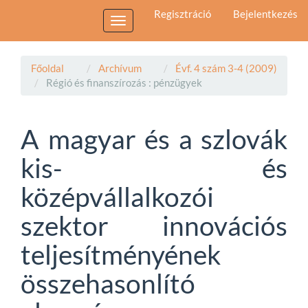
Main
Regisztráció
Bejelentkezés
Navigation
Toggle
Main
navigation
Content
Sidebar
Főoldal
Archívum
Évf. 4 szám 3-4 (2009)
Régió és finanszírozás : pénzügyek
A magyar és a szlovák
kis- és
középvállalkozói
szektor innovációs
teljesítményének
összehasonlító