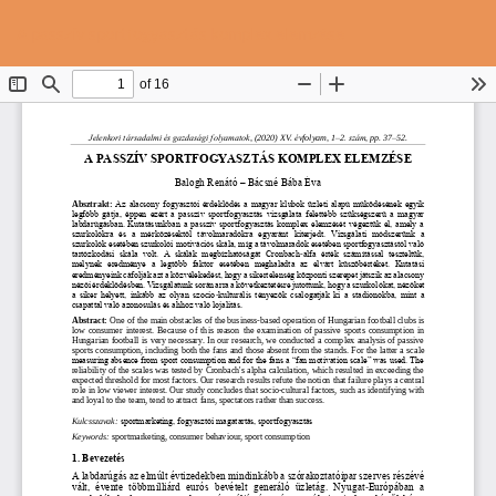
Vissza
Let
P
a
A passzív sportfogyasztás komplex elemzése
Le
cikk
részleteihez