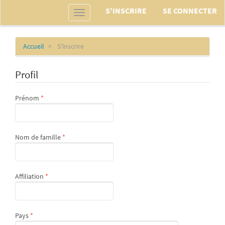
Navigation
S'INSCRIRE
SE CONNECTER
Toggle
principale
navigation
Contenu
principal
Barre
Accueil
S'inscrire
latérale
Profil
Obligatoire
Prénom
*
Obligatoire
Nom de famille
*
Obligatoire
Affiliation
*
Obligatoire
Pays
*