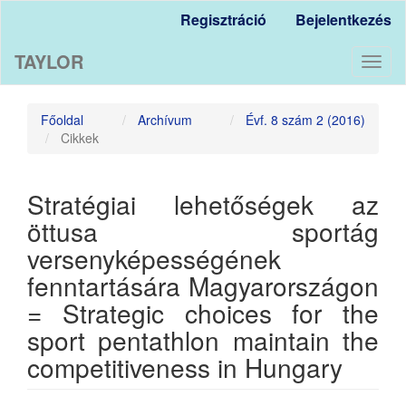
Main
Regisztráció
Bejelentkezés
Navigation
Main
TAYLOR
Content
Toggl
Sidebar
naviga
Főoldal
Archívum
Évf. 8 szám 2 (2016)
Cikkek
Stratégiai lehetőségek az
öttusa sportág
versenyképességének
fenntartására Magyarországon
= Strategic choices for the
sport pentathlon maintain the
competitiveness in Hungary