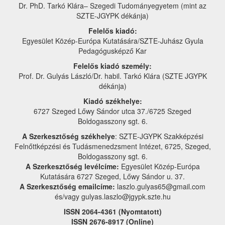
Dr. PhD. Tarkó Klára– Szegedi Tudományegyetem (mint az
SZTE-JGYPK dékánja)
Felelős kiadó:
Egyesület Közép-Európa Kutatására/SZTE-Juhász Gyula
Pedagógusképző Kar
Felelős kiadó személy:
Prof. Dr. Gulyás László/Dr. habil. Tarkó Klára (SZTE JGYPK
dékánja)
Kiadó székhelye:
6727 Szeged Lőwy Sándor utca 37./6725 Szeged
Boldogasszony sgt. 6.
A Szerkesztőség székhelye
: SZTE-JGYPK Szakképzési
Felnőttképzési és Tudásmenedzsment Intézet, 6725, Szeged,
Boldogasszony sgt. 6.
A Szerkesztőség levélcíme:
Egyesület Közép-Európa
Kutatására 6727 Szeged, Lőwy Sándor u. 37.
A Szerkesztőség emailcíme:
laszlo.gulyas65@gmail.com
és/vagy gulyas.laszlo@jgypk.szte.hu
ISSN 2064-4361 (Nyomtatott)
ISSN 2676-8917 (Online)