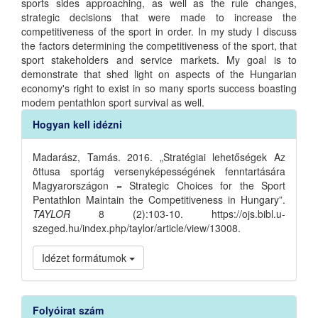
sports sides approaching, as well as the rule changes,
strategic decisions that were made to increase the
competitiveness of the sport in order. In my study I discuss
the factors determining the competitiveness of the sport, that
sport stakeholders and service markets. My goal is to
demonstrate that shed light on aspects of the Hungarian
economy's right to exist in so many sports success boasting
modem pentathlon sport survival as well.
Article
Hogyan kell idézni
Details
Madarász, Tamás. 2016. „Stratégiai lehetőségek Az
öttusa sportág versenyképességének fenntartására
Magyarországon = Strategic Choices for the Sport
Pentathlon Maintain the Competitiveness in Hungary”.
TAYLOR
8 (2):103-10. https://ojs.bibl.u-
szeged.hu/index.php/taylor/article/view/13008.
Idézet formátumok
Folyóirat szám