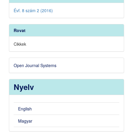
Évf. 8 szám 2 (2016)
Rovat
Cikkek
Developed
Open Journal Systems
By
Nyelv
English
Magyar