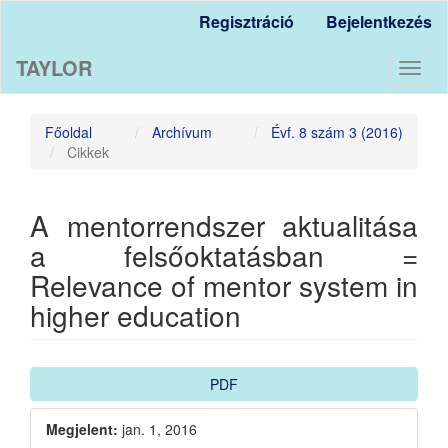
Main
Regisztráció
Bejelentkezés
Navigation
Main
TAYLOR
Content
Toggl
Sidebar
naviga
Főoldal
Archívum
Évf. 8 szám 3 (2016)
Cikkek
A mentorrendszer aktualitása
a felsőoktatásban =
Relevance of mentor system in
higher education
Article
PDF
Sidebar
Megjelent:
jan. 1, 2016