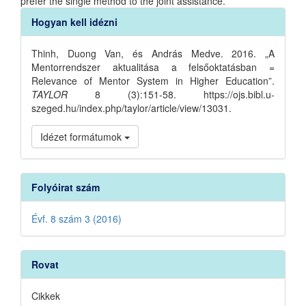
prefer the single method to the joint assistance.
Article
Hogyan kell idézni
Details
Thinh, Duong Van, és András Medve. 2016. „A
Mentorrendszer aktualitása a felsőoktatásban =
Relevance of Mentor System in Higher Education”.
TAYLOR
8 (3):151-58. https://ojs.bibl.u-
szeged.hu/index.php/taylor/article/view/13031.
Idézet formátumok
Folyóirat szám
Évf. 8 szám 3 (2016)
Rovat
Cikkek