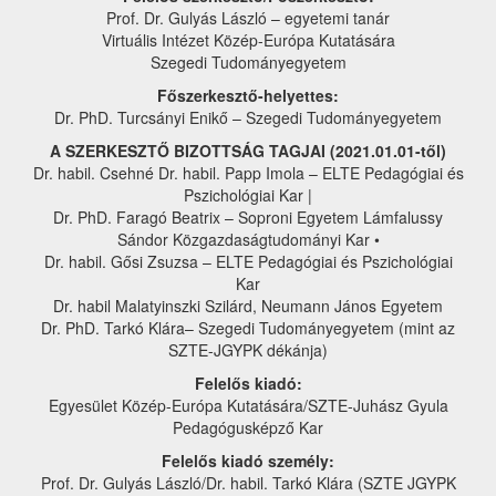
Prof. Dr. Gulyás László – egyetemi tanár
Virtuális Intézet Közép-Európa Kutatására
Szegedi Tudományegyetem
Főszerkesztő-helyettes:
Dr. PhD. Turcsányi Enikő – Szegedi Tudományegyetem
A SZERKESZTŐ BIZOTTSÁG TAGJAI (2021.01.01-től)
Dr. habil. Csehné Dr. habil. Papp Imola – ELTE Pedagógiai és
Pszichológiai Kar |
Dr. PhD. Faragó Beatrix – Soproni Egyetem Lámfalussy
Sándor Közgazdaságtudományi Kar •
Dr. habil. Gősi Zsuzsa – ELTE Pedagógiai és Pszichológiai
Kar
Dr. habil Malatyinszki Szilárd, Neumann János Egyetem
Dr. PhD. Tarkó Klára– Szegedi Tudományegyetem (mint az
SZTE-JGYPK dékánja)
Felelős kiadó:
Egyesület Közép-Európa Kutatására/SZTE-Juhász Gyula
Pedagógusképző Kar
Felelős kiadó személy:
Prof. Dr. Gulyás László/Dr. habil. Tarkó Klára (SZTE JGYPK