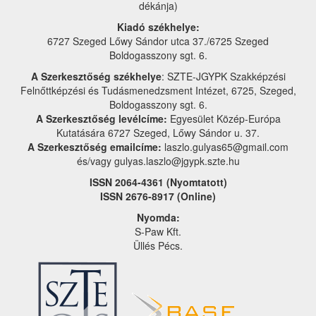
dékánja)
Kiadó székhelye:
6727 Szeged Lőwy Sándor utca 37./6725 Szeged
Boldogasszony sgt. 6.
A Szerkesztőség székhelye
: SZTE-JGYPK Szakképzési
Felnőttképzési és Tudásmenedzsment Intézet, 6725, Szeged,
Boldogasszony sgt. 6.
A Szerkesztőség levélcíme:
Egyesület Közép-Európa
Kutatására 6727 Szeged, Lőwy Sándor u. 37.
A Szerkesztőség emailcíme:
laszlo.gulyas65@gmail.com
és/vagy gulyas.laszlo@jgypk.szte.hu
ISSN 2064-4361 (Nyomtatott)
ISSN 2676-8917 (Online)
Nyomda:
S-Paw Kft.
Üllés Pécs.