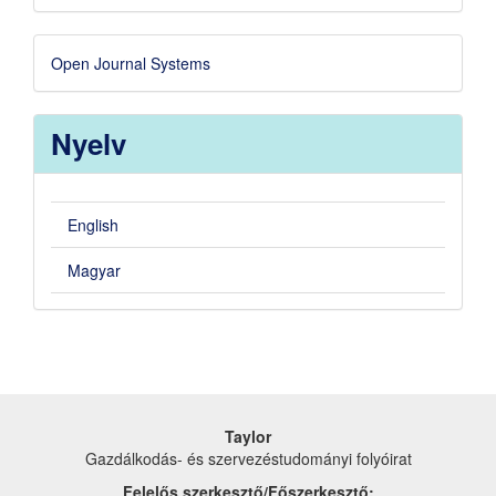
Developed
Open Journal Systems
By
Nyelv
English
Magyar
Taylor
Gazdálkodás- és szervezéstudományi folyóirat
Felelős szerkesztő/Főszerkesztő: