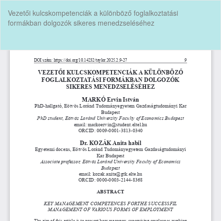
Vissza
Vezetői kulcskompetenciák a különböző foglalkoztatási
a
formákban dolgozók sikeres menedzseléséhez
cikk
részleteihez
Let
P
Le