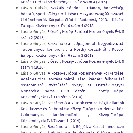
Közép-Európai Közlemények: Évf. 8 szám 4 (2015)
László Gulyás,
Szakály Sándor : Trianon, honvédség,
háború, sport. Válogatott írások Magyarország XX. századi
történelméről. Kárpátia Stúdió, Budapest, 2013.
,
Közép-
Európai Közlemények: Évf. 6 szám 4 (2013)
László Gulyás,
Előszó
,
Közép-Európai Közlemények: Évf. 5
szám 2 (2012)
László Gulyás,
Beszámoló a II. Újragondolt Negyedszázad.
Tudományos konferencia a Horthy-korszakról
,
Közép-
Európai Közlemények: Évf. 6 szám 3 (2013)
László Gulyás,
Előszó
,
Közép-Európai Közlemények: Évf. 9
szám 4 (2016)
László Gulyás,
A közép-európai közlemények körkérdései
Közép-Európa történelméről. Első kérdés: felbomlás?
összeomlás? szétzúzás? Avagy az Osztrák–Magyar
Monarchia sorsa 1918 őszén
,
Közép-Európai
Közlemények: Évf. 11 szám 3 (2018)
László Gulyás,
Beszámoló a V. Több Nemzetiségű Államok
Keletkezése és Felbomlása Közép-Európában Nemzetközi
tudományos konferenciáról
,
Közép-Európai
Közlemények: Évf. 7 szám 1 (2014)
László Gulyás,
Beszámoló : III. Régiók a Kárpát-medencén
innen és túl : tudományos konferencia történészeknek,