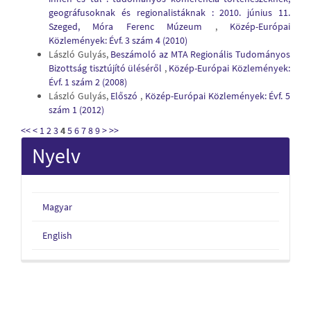
geográfusoknak és regionalistáknak : 2010. június 11.
Szeged, Móra Ferenc Múzeum
,
Közép-Európai
Közlemények: Évf. 3 szám 4 (2010)
László Gulyás,
Beszámoló az MTA Regionális Tudományos
Bizottság tisztújító üléséről
,
Közép-Európai Közlemények:
Évf. 1 szám 2 (2008)
László Gulyás,
Előszó
,
Közép-Európai Közlemények: Évf. 5
szám 1 (2012)
<<
<
1
2
3
4
5
6
7
8
9
>
>>
Nyelv
Magyar
English