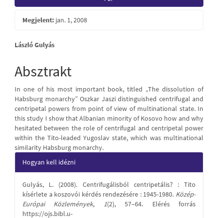
Sidebar
Megjelent:
jan. 1, 2008
Main
László Gulyás
Article
Absztrakt
Content
In one of his most important book, titled „The dissolution of
Habsburg monarchy” Oszkar Jaszi distinguished centrifugal and
centripetal powers from point of view of multinational state. In
this study I show that Albanian minority of Kosovo how and why
hesitated between the role of centrifugal and centripetal power
within the Tito-leaded Yugoslav state, which was multinational
similarity Habsburg monarchy.
Article
Hogyan kell idézni
Details
Gulyás, L. (2008). Centrifugálisból centripetális? : Tito
kísérlete a koszovói kérdés rendezésére : 1945-1980.
Közép-
Európai Közlemények
,
1
(2), 57–64. Elérés forrás
https://ojs.bibl.u-