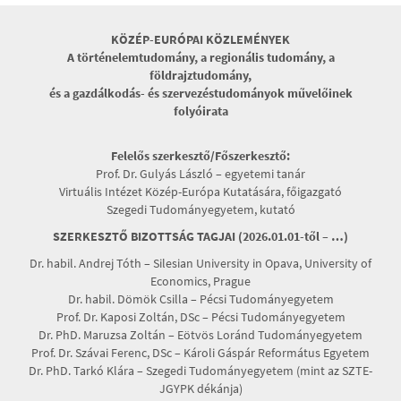
KÖZÉP-EURÓPAI KÖZLEMÉNYEK
A történelemtudomány, a regionális tudomány, a
földrajztudomány,
és a gazdálkodás- és szervezéstudományok művelőinek
folyóirata
Felelős szerkesztő/Főszerkesztő:
Prof. Dr. Gulyás László – egyetemi tanár
Virtuális Intézet Közép-Európa Kutatására, főigazgató
Szegedi Tudományegyetem, kutató
SZERKESZTŐ BIZOTTSÁG TAGJAI (2026.01.01-től – …)
Dr. habil. Andrej Tóth – Silesian University in Opava, University of
Economics, Prague
Dr. habil. Dömök Csilla – Pécsi Tudományegyetem
Prof. Dr. Kaposi Zoltán, DSc – Pécsi Tudományegyetem
Dr. PhD. Maruzsa Zoltán – Eötvös Loránd Tudományegyetem
Prof. Dr. Szávai Ferenc, DSc – Károli Gáspár Református Egyetem
Dr. PhD. Tarkó Klára – Szegedi Tudományegyetem (mint az SZTE-
JGYPK dékánja)