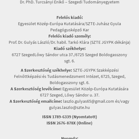
Dr. PhD. Turcsányi Enikő – Szegedi Tudományegyetem
Felelős kiadó:
Egyesület Közép-Európa Kutatására/SZTE-Juhász Gyula
Pedagógusképző Kar
Felelős kiadó személy:
Prof. Dr. Gulyás László/Dr. habil. Tarkó Klára (SZTE JGYPK dékánja)
Kiadó székhelye:
6727 SzegedLőwy Sándor utca 37./6725 Szeged Boldogasszony
sgt. 6.
A Szerkesztőség székhelye:
SZTE-JGYPK Szakképzési
Felnőttképzési és Tudásmenedzsment Intézet, 6725, Szeged,
Boldogasszony sgt. 6.
A Szerkesztőség levélcíme:
Egyesület Közép-Európa Kutatására
6727 Szeged, Lőwy Sándor u. 37.
A Szerkesztőség emailcíme:
laszlo.gulyas65@gmail.com és/vagy
gulyas.laszlo@szte.hu
ISSN 1789-6339 (Nyomtatott)
ISSN 2676-878X (Online)
Nyomda: