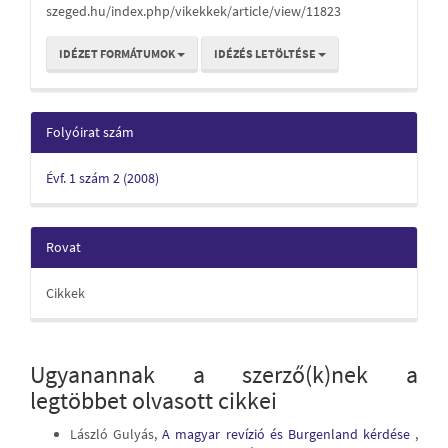
szeged.hu/index.php/vikekkek/article/view/11823
IDÉZET FORMÁTUMOK
IDÉZÉS LETÖLTÉSE
Folyóirat szám
Évf. 1 szám 2 (2008)
Rovat
Cikkek
Ugyanannak a szerző(k)nek a
legtöbbet olvasott cikkei
László Gulyás,
A magyar revízió és Burgenland kérdése
,