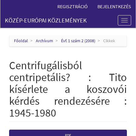
Main
REGISZTRÁCIÓ
BEJELENTKEZÉS
Navigation
Main
KÖZÉP-EURÓPAI KÖZLEMÉNYEK
Content
Toggl
Sidebar
naviga
Főoldal
Archívum
Évf. 1 szám 2 (2008)
Cikkek
Centrifugálisból
centripetális? : Tito
kísérlete a koszovói
kérdés rendezésére :
1945-1980
Article
PDF