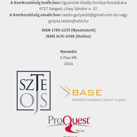
A Szerkesztőség levélcíme:
Egyesület Közép-Európa Kutatására
6727 Szeged, Lőwy Sándor u. 37.
A Szerkesztőség emailcíme:
laszlo.gulyas65@gmail.com és/vagy
gulyas.laszlo@szte.hu
ISSN 1789-6339 (Nyomtatott)
ISSN 2676-878X (Online)
Nyomda:
S-Paw Kft.
Üllés