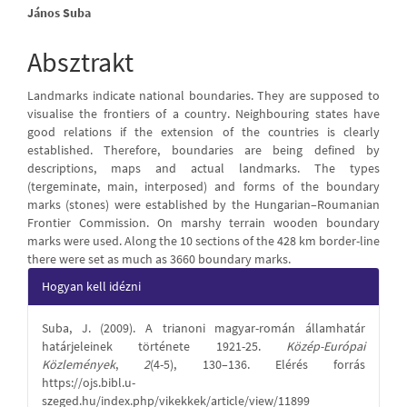
Main
János Suba
Article
Absztrakt
Content
Landmarks indicate national boundaries. They are supposed to
visualise the frontiers of a country. Neighbouring states have
good relations if the extension of the countries is clearly
established. Therefore, boundaries are being defined by
descriptions, maps and actual landmarks. The types
(tergeminate, main, interposed) and forms of the boundary
marks (stones) were established by the Hungarian–Roumanian
Frontier Commission. On marshy terrain wooden boundary
marks were used. Along the 10 sections of the 428 km border-line
there were set as much as 3660 boundary marks.
Article
Hogyan kell idézni
Details
Suba, J. (2009). A trianoni magyar-román államhatár
határjeleinek története 1921-25.
Közép-Európai
Közlemények
,
2
(4-5), 130–136. Elérés forrás
https://ojs.bibl.u-
szeged.hu/index.php/vikekkek/article/view/11899