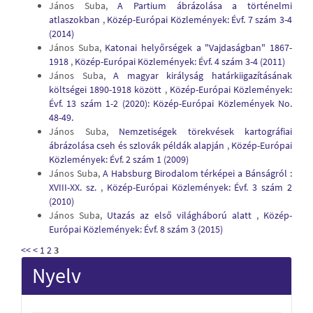
János Suba,
A Partium ábrázolása a történelmi
atlaszokban
,
Közép-Európai Közlemények: Évf. 7 szám 3-4
(2014)
János Suba,
Katonai helyőrségek a "Vajdaságban" 1867-
1918
,
Közép-Európai Közlemények: Évf. 4 szám 3-4 (2011)
János Suba,
A magyar királyság határkiigazításának
költségei 1890-1918 között
,
Közép-Európai Közlemények:
Évf. 13 szám 1-2 (2020): Közép-Európai Közlemények No.
48-49.
János Suba,
Nemzetiségek törekvések kartográfiai
ábrázolása cseh és szlovák példák alapján
,
Közép-Európai
Közlemények: Évf. 2 szám 1 (2009)
János Suba,
A Habsburg Birodalom térképei a Bánságról :
XVIII-XX. sz.
,
Közép-Európai Közlemények: Évf. 3 szám 2
(2010)
János Suba,
Utazás az első világháború alatt
,
Közép-
Európai Közlemények: Évf. 8 szám 3 (2015)
<<
<
1
2
3
Nyelv