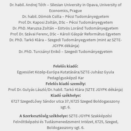
Dr. habil. Andrej Tóth – Silesian University in Opava, University of
Economics, Prague
Dr. habil. Dömök Csilla – Pécsi Tudományegyetem
Prof. Dr. Kaposi Zoltán, DSc – Pécsi Tudományegyetem
Dr. PhD. Maruzsa Zoltán – Eötvös Loránd Tudományegyetem
Prof. Dr. Szávai Ferenc, DSc – Károli Gáspár Református Egyetem
Dr. PhD. Tarkó Klára – Szegedi Tudományegyetem (mint az SZTE-
JGYPK dékánja)
Dr. PhD. Turcsányi Enikő – Szegedi Tudományegyetem
Felelős kiadó:
Egyesület Közép-Európa Kutatására/SZTE-Juhász Gyula
Pedagógusképző Kar
Felelős kiadó személy:
Prof. Dr. Gulyás László/Dr. habil. Tarkó Klára (SZTE JGYPK dékánja)
Kiadó székhelye:
6727 SzegedLőwy Sándor utca 37./6725 Szeged Boldogasszony
sgt. 6.
A Szerkesztőség székhelye:
SZTE-JGYPK Szakképzési
Felnőttképzési és Tudásmenedzsment Intézet, 6725, Szeged,
Boldogasszony sgt. 6.