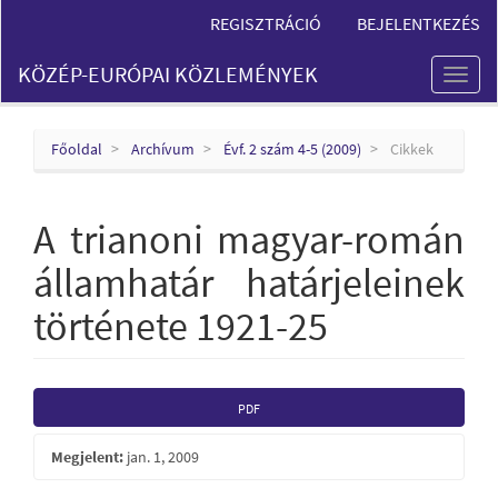
Main
REGISZTRÁCIÓ
BEJELENTKEZÉS
Navigation
Main
KÖZÉP-EURÓPAI KÖZLEMÉNYEK
Content
Toggl
Sidebar
naviga
Főoldal
Archívum
Évf. 2 szám 4-5 (2009)
Cikkek
A trianoni magyar-román
államhatár határjeleinek
története 1921-25
Article
PDF
Sidebar
Megjelent:
jan. 1, 2009