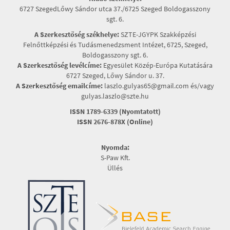
6727 SzegedLőwy Sándor utca 37./6725 Szeged Boldogasszony
sgt. 6.
A Szerkesztőség székhelye:
SZTE-JGYPK Szakképzési
Felnőttképzési és Tudásmenedzsment Intézet, 6725, Szeged,
Boldogasszony sgt. 6.
A Szerkesztőség levélcíme:
Egyesület Közép-Európa Kutatására
6727 Szeged, Lőwy Sándor u. 37.
A Szerkesztőség emailcíme:
laszlo.gulyas65@gmail.com és/vagy
gulyas.laszlo@szte.hu
ISSN 1789-6339 (Nyomtatott)
ISSN 2676-878X (Online)
Nyomda:
S-Paw Kft.
Üllés