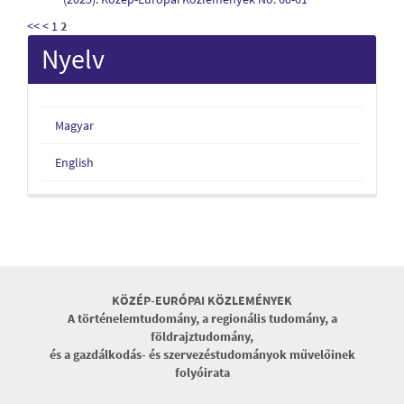
<<
<
1
2
Nyelv
Magyar
English
KÖZÉP-EURÓPAI KÖZLEMÉNYEK
A történelemtudomány, a regionális tudomány, a
földrajztudomány,
és a gazdálkodás- és szervezéstudományok művelőinek
folyóirata