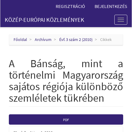
Main
REGISZTRÁCIÓ
BEJELENTKEZÉS
Navigation
Main
KÖZÉP-EURÓPAI KÖZLEMÉNYEK
Content
Toggl
Sidebar
naviga
Főoldal
Archívum
Évf. 3 szám 2 (2010)
Cikkek
A Bánság, mint a
történelmi Magyarország
sajátos régiója különböző
szemléletek tükrében
Article
PDF
Sidebar