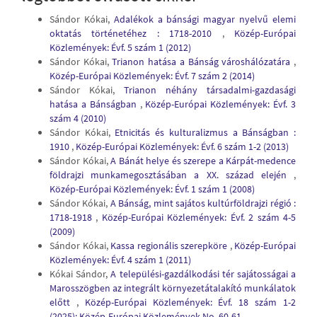
Sándor Kókai,
Adalékok a bánsági magyar nyelvű elemi
oktatás történetéhez : 1718-2010
,
Közép-Európai
Közlemények: Évf. 5 szám 1 (2012)
Sándor Kókai,
Trianon hatása a Bánság városhálózatára
,
Közép-Európai Közlemények: Évf. 7 szám 2 (2014)
Sándor Kókai,
Trianon néhány társadalmi-gazdasági
hatása a Bánságban
,
Közép-Európai Közlemények: Évf. 3
szám 4 (2010)
Sándor Kókai,
Etnicitás és kulturalizmus a Bánságban :
1910
,
Közép-Európai Közlemények: Évf. 6 szám 1-2 (2013)
Sándor Kókai,
A Bánát helye és szerepe a Kárpát-medence
földrajzi munkamegosztásában a XX. század elején
,
Közép-Európai Közlemények: Évf. 1 szám 1 (2008)
Sándor Kókai,
A Bánság, mint sajátos kultúrföldrajzi régió :
1718-1918
,
Közép-Európai Közlemények: Évf. 2 szám 4-5
(2009)
Sándor Kókai,
Kassa regionális szerepköre
,
Közép-Európai
Közlemények: Évf. 4 szám 1 (2011)
Kókai Sándor,
A települési-gazdálkodási tér sajátosságai a
Marosszögben az integrált környezetátalakító munkálatok
előtt
,
Közép-Európai Közlemények: Évf. 18 szám 1-2
(2025): Közép-Európai Közlemények No. 60-61