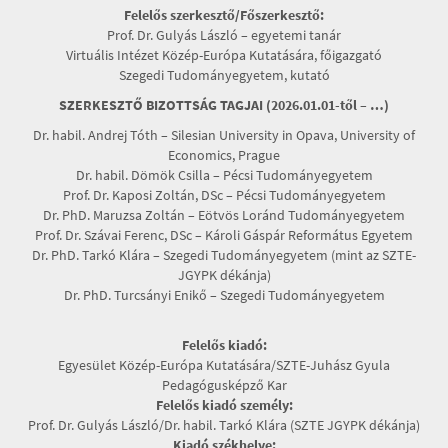
Felelős szerkesztő/Főszerkesztő:
Prof. Dr. Gulyás László – egyetemi tanár
Virtuális Intézet Közép-Európa Kutatására, főigazgató
Szegedi Tudományegyetem, kutató
SZERKESZTŐ BIZOTTSÁG TAGJAI (2026.01.01-től – …)
Dr. habil. Andrej Tóth – Silesian University in Opava, University of
Economics, Prague
Dr. habil. Dömök Csilla – Pécsi Tudományegyetem
Prof. Dr. Kaposi Zoltán, DSc – Pécsi Tudományegyetem
Dr. PhD. Maruzsa Zoltán – Eötvös Loránd Tudományegyetem
Prof. Dr. Szávai Ferenc, DSc – Károli Gáspár Református Egyetem
Dr. PhD. Tarkó Klára – Szegedi Tudományegyetem (mint az SZTE-
JGYPK dékánja)
Dr. PhD. Turcsányi Enikő – Szegedi Tudományegyetem
Felelős kiadó:
Egyesület Közép-Európa Kutatására/SZTE-Juhász Gyula
Pedagógusképző Kar
Felelős kiadó személy:
Prof. Dr. Gulyás László/Dr. habil. Tarkó Klára (SZTE JGYPK dékánja)
Kiadó székhelye: