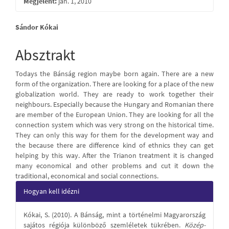
Megjelent:
jan. 1, 2010
Main
Sándor Kókai
Article
Absztrakt
Content
Todays the Bánság region maybe born again. There are a new
form of the organization. There are looking for a place of the new
globalization world. They are ready to work together their
neighbours. Especially because the Hungary and Romanian there
are member of the European Union. They are looking for all the
connection system which was very strong on the historical time.
They can only this way for them for the development way and
the because there are difference kind of ethnics they can get
helping by this way. After the Trianon treatment it is changed
many economical and other problems and cut it down the
traditional, economical and social connections.
Article
Hogyan kell idézni
Details
Kókai, S. (2010). A Bánság, mint a történelmi Magyarország
sajátos régiója különböző szemléletek tükrében.
Közép-