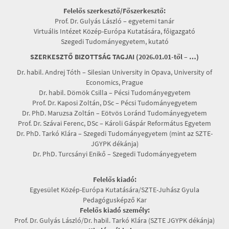
Felelős szerkesztő/Főszerkesztő:
Prof. Dr. Gulyás László – egyetemi tanár
Virtuális Intézet Közép-Európa Kutatására, főigazgató
Szegedi Tudományegyetem, kutató
SZERKESZTŐ BIZOTTSÁG TAGJAI (2026.01.01-től – …)
Dr. habil. Andrej Tóth – Silesian University in Opava, University of
Economics, Prague
Dr. habil. Dömök Csilla – Pécsi Tudományegyetem
Prof. Dr. Kaposi Zoltán, DSc – Pécsi Tudományegyetem
Dr. PhD. Maruzsa Zoltán – Eötvös Loránd Tudományegyetem
Prof. Dr. Szávai Ferenc, DSc – Károli Gáspár Református Egyetem
Dr. PhD. Tarkó Klára – Szegedi Tudományegyetem (mint az SZTE-
JGYPK dékánja)
Dr. PhD. Turcsányi Enikő – Szegedi Tudományegyetem
Felelős kiadó:
Egyesület Közép-Európa Kutatására/SZTE-Juhász Gyula
Pedagógusképző Kar
Felelős kiadó személy:
Prof. Dr. Gulyás László/Dr. habil. Tarkó Klára (SZTE JGYPK dékánja)