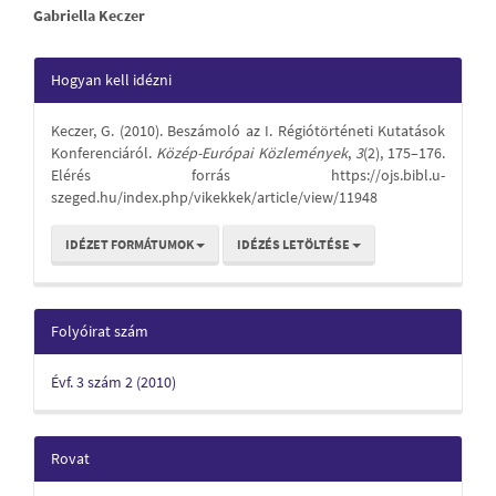
Main
Gabriella Keczer
Article
Article
Hogyan kell idézni
Content
Details
Keczer, G. (2010). Beszámoló az I. Régiótörténeti Kutatások
Konferenciáról.
Közép-Európai Közlemények
,
3
(2), 175–176.
Elérés forrás https://ojs.bibl.u-
szeged.hu/index.php/vikekkek/article/view/11948
IDÉZET FORMÁTUMOK
IDÉZÉS LETÖLTÉSE
Folyóirat szám
Évf. 3 szám 2 (2010)
Rovat