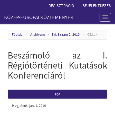
Main
REGISZTRÁCIÓ
BEJELENTKEZÉS
Navigation
Main
KÖZÉP-EURÓPAI KÖZLEMÉNYEK
Content
Toggl
Sidebar
naviga
Főoldal
Archívum
Évf. 3 szám 2 (2010)
Cikkek
Beszámoló az I.
Régiótörténeti Kutatások
Konferenciáról
Article
PDF
Sidebar
Megjelent:
jan. 1, 2010