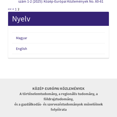
szám 1-2 (2025): Közép-Európai Közlemények No. 60-61
<<
<
1
2
Nyelv
Magyar
English
KÖZÉP-EURÓPAI KÖZLEMÉNYEK
A történelemtudomány, a regionális tudomány, a
földrajztudomány,
és a gazdálkodás- és szervezéstudományok művelőinek
folyóirata