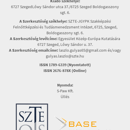
Kiadó székhelye:
6727 SzegedLőwy Sándor utca 37./6725 Szeged Boldogasszony
sgt. 6.
A Szerkesztőség székhelye:
SZTE-JGYPK Szakképzési
Felnőttképzési és Tudásmenedzsment Intézet, 6725, Szeged,
Boldogasszony sgt. 6.
A Szerkesztőség levélcíme:
Egyesület Közép-Európa Kutatására
6727 Szeged, Lőwy Sándor u. 37.
A Szerkesztőség emailcíme:
laszlo.gulyas65@gmail.com és/vagy
gulyas.laszlo@szte.hu
ISSN 1789-6339 (Nyomtatott)
ISSN 2676-878X (Online)
Nyomda:
S-Paw Kft.
Üllés