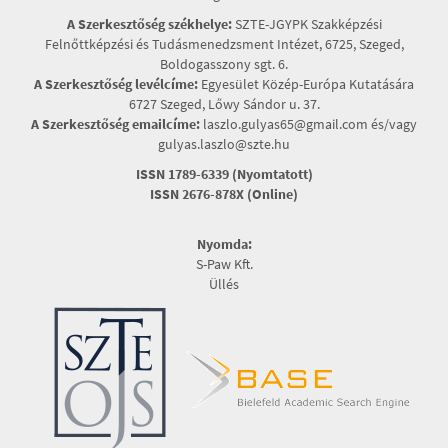
A Szerkesztőség székhelye:
SZTE-JGYPK Szakképzési
Felnőttképzési és Tudásmenedzsment Intézet, 6725, Szeged,
Boldogasszony sgt. 6.
A Szerkesztőség levélcíme:
Egyesület Közép-Európa Kutatására
6727 Szeged, Lőwy Sándor u. 37.
A Szerkesztőség emailcíme:
laszlo.gulyas65@gmail.com és/vagy
gulyas.laszlo@szte.hu
ISSN 1789-6339 (Nyomtatott)
ISSN 2676-878X (Online)
Nyomda:
S-Paw Kft.
Üllés