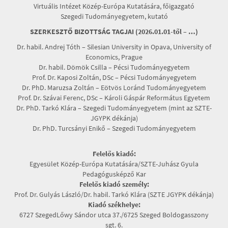
Virtuális Intézet Közép-Európa Kutatására, főigazgató
Szegedi Tudományegyetem, kutató
SZERKESZTŐ BIZOTTSÁG TAGJAI (2026.01.01-től – …)
Dr. habil. Andrej Tóth – Silesian University in Opava, University of
Economics, Prague
Dr. habil. Dömök Csilla – Pécsi Tudományegyetem
Prof. Dr. Kaposi Zoltán, DSc – Pécsi Tudományegyetem
Dr. PhD. Maruzsa Zoltán – Eötvös Loránd Tudományegyetem
Prof. Dr. Szávai Ferenc, DSc – Károli Gáspár Református Egyetem
Dr. PhD. Tarkó Klára – Szegedi Tudományegyetem (mint az SZTE-
JGYPK dékánja)
Dr. PhD. Turcsányi Enikő – Szegedi Tudományegyetem
Felelős kiadó:
Egyesület Közép-Európa Kutatására/SZTE-Juhász Gyula
Pedagógusképző Kar
Felelős kiadó személy:
Prof. Dr. Gulyás László/Dr. habil. Tarkó Klára (SZTE JGYPK dékánja)
Kiadó székhelye:
6727 SzegedLőwy Sándor utca 37./6725 Szeged Boldogasszony
sgt. 6.