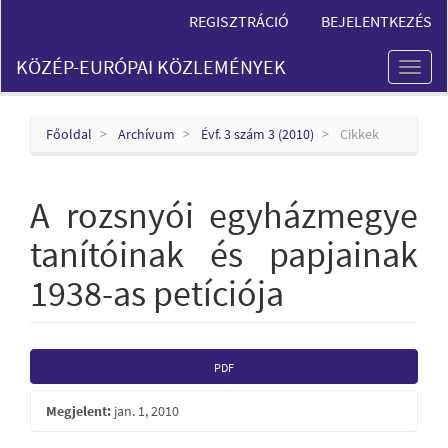
Main
REGISZTRÁCIÓ
BEJELENTKEZÉS
Navigation
Main
KÖZÉP-EURÓPAI KÖZLEMÉNYEK
Content
Toggl
Sidebar
naviga
Főoldal
Archívum
Évf. 3 szám 3 (2010)
Cikkek
A rozsnyói egyházmegye
tanítóinak és papjainak
1938-as petíciója
Article
PDF
Sidebar
Megjelent:
jan. 1, 2010