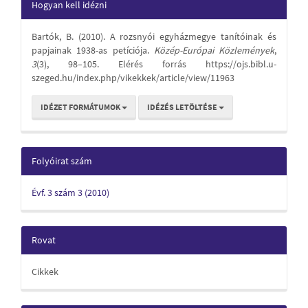
Article
Hogyan kell idézni
Details
Bartók, B. (2010). A rozsnyói egyházmegye tanítóinak és
papjainak 1938-as petíciója.
Közép-Európai Közlemények
,
3
(3), 98–105. Elérés forrás https://ojs.bibl.u-
szeged.hu/index.php/vikekkek/article/view/11963
IDÉZET FORMÁTUMOK
IDÉZÉS LETÖLTÉSE
Folyóirat szám
Évf. 3 szám 3 (2010)
Rovat
Cikkek