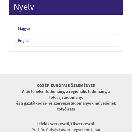
Nyelv
Magyar
English
KÖZÉP-EURÓPAI KÖZLEMÉNYEK
A történelemtudomány, a regionális tudomány, a
földrajztudomány,
és a gazdálkodás- és szervezéstudományok művelőinek
folyóirata
Felelős szerkesztő/Főszerkesztő:
Prof. Dr. Gulyás László – egyetemi tanár