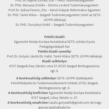
Prof. Dr. Kaposi Zoltán, DSc – Pécsi Tudományegyetem
Dr. PhD. Maruzsa Zoltán – Eötvös Loránd Tudományegyetem
Prof. Dr. Szávai Ferenc, DSc – Károli Gáspár Református Egyetem
Dr. PhD. Tarkó Klára – Szegedi Tudományegyetem (mint az SZTE-
JGYPK dékánja)
Dr. PhD. Turcsányi Enikő – Szegedi Tudományegyetem
Felelős kiadó:
Egyesület Közép-Európa Kutatására/SZTE-Juhász Gyula
Pedagógusképző Kar
Felelős kiadó személy:
Prof. Dr. Gulyás László/Dr. habil. Tarkó Klára (SZTE JGYPK dékánja)
Kiadó székhelye:
6727 SzegedLőwy Sándor utca 37./6725 Szeged Boldogasszony
sgt. 6.
A Szerkesztőség székhelye:
SZTE-JGYPK Szakképzési
Felnőttképzési és Tudásmenedzsment Intézet, 6725, Szeged,
Boldogasszony sgt. 6.
A Szerkesztőség levélcíme:
Egyesület Közép-Európa Kutatására
6727 Szeged, Lőwy Sándor u. 37.
A Szerkesztőség emailcíme:
laszlo.gulyas65@gmail.com és/vagy
gulyas.laszlo@szte.hu