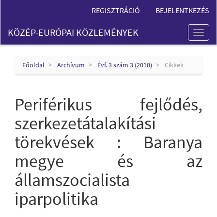
Main
REGISZTRÁCIÓ
BEJELENTKEZÉS
Navigation
Main
KÖZÉP-EURÓPAI KÖZLEMÉNYEK
Content
Toggl
Sidebar
naviga
Főoldal
Archívum
Évf. 3 szám 3 (2010)
Cikkek
Periférikus fejlődés,
szerkezetátalakítási
törekvések : Baranya
megye és az
államszocialista
iparpolitika