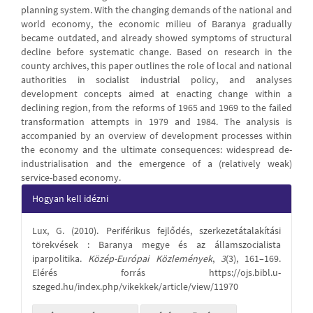
planning system. With the changing demands of the national and
world economy, the economic milieu of Baranya gradually
became outdated, and already showed symptoms of structural
decline before systematic change. Based on research in the
county archives, this paper outlines the role of local and national
authorities in socialist industrial policy, and analyses
development concepts aimed at enacting change within a
declining region, from the reforms of 1965 and 1969 to the failed
transformation attempts in 1979 and 1984. The analysis is
accompanied by an overview of development processes within
the economy and the ultimate consequences: widespread de-
industrialisation and the emergence of a (relatively weak)
service-based economy.
Article
Hogyan kell idézni
Details
Lux, G. (2010). Periférikus fejlődés, szerkezetátalakítási
törekvések : Baranya megye és az államszocialista
iparpolitika.
Közép-Európai Közlemények
,
3
(3), 161–169.
Elérés forrás https://ojs.bibl.u-
szeged.hu/index.php/vikekkek/article/view/11970