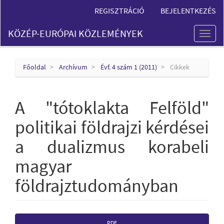
Main
REGISZTRÁCIÓ
BEJELENTKEZÉS
Navigation
Main
KÖZÉP-EURÓPAI KÖZLEMÉNYEK
Content
Toggl
Sidebar
naviga
Főoldal
Archívum
Évf. 4 szám 1 (2011)
Cikkek
A "tótoklakta Felföld"
politikai földrajzi kérdései
a dualizmus korabeli
magyar
földrajztudományban
Article
PDF