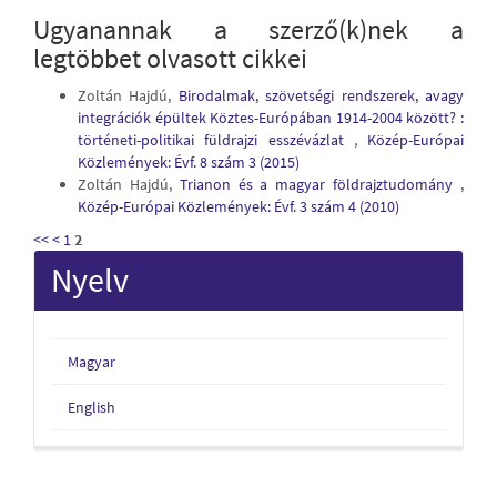
Ugyanannak a szerző(k)nek a
legtöbbet olvasott cikkei
Zoltán Hajdú,
Birodalmak, szövetségi rendszerek, avagy
integrációk épültek Köztes-Európában 1914-2004 között? :
történeti-politikai füldrajzi esszévázlat
,
Közép-Európai
Közlemények: Évf. 8 szám 3 (2015)
Zoltán Hajdú,
Trianon és a magyar földrajztudomány
,
Közép-Európai Közlemények: Évf. 3 szám 4 (2010)
<<
<
1
2
Nyelv
Magyar
English