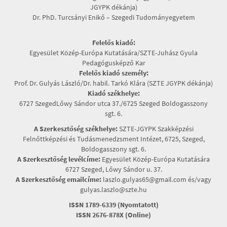
JGYPK dékánja)
Dr. PhD. Turcsányi Enikő – Szegedi Tudományegyetem
Felelős kiadó:
Egyesület Közép-Európa Kutatására/SZTE-Juhász Gyula
Pedagógusképző Kar
Felelős kiadó személy:
Prof. Dr. Gulyás László/Dr. habil. Tarkó Klára (SZTE JGYPK dékánja)
Kiadó székhelye:
6727 SzegedLőwy Sándor utca 37./6725 Szeged Boldogasszony
sgt. 6.
A Szerkesztőség székhelye:
SZTE-JGYPK Szakképzési
Felnőttképzési és Tudásmenedzsment Intézet, 6725, Szeged,
Boldogasszony sgt. 6.
A Szerkesztőség levélcíme:
Egyesület Közép-Európa Kutatására
6727 Szeged, Lőwy Sándor u. 37.
A Szerkesztőség emailcíme:
laszlo.gulyas65@gmail.com és/vagy
gulyas.laszlo@szte.hu
ISSN 1789-6339 (Nyomtatott)
ISSN 2676-878X (Online)