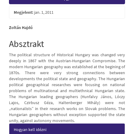
Sidebar
Megjelent:
jan. 1, 2011
Main
Zoltán Hajdú
Article
Absztrakt
Content
The political structure of Historical Hungary was changed very
deeply in 1867 with the Austrian-Hungarian Compromise. The
modern Hungarian geography was established at the begining of
1870s. There were very strong connections between
developments the political state and geography. The Hungarian
political geographical researches were focusing on national
problems of multinational and multiethnical Hungarian state.
The Hungarian leading geographers (Hunfalvy János, Lóczy
Lajos, Czirbusz Géza, Haltenberger Mihály) were not
„nationalists” in their research works on Slovak problems. The
Hungarian geographers without exception supported the state
unity, against autonony movements.
Article
Hogyan kell idézni