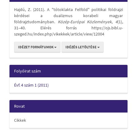
Details
Hajdú, Z. (2011). A "tótoklakta Felföld" politikai földrajzi
kérdései a dualizmus korabeli magyar
földrajztudományban.
Közép-Európai Közlemények
,
4
(1),
31–40. Elérés forrás https://ojs.bibl.u-
szeged.hu/index.php/vikekkek/article/view/12004
IDÉZET FORMÁTUMOK
IDÉZÉS LETÖLTÉSE
Folyóirat szám
Évf. 4 szám 1 (2011)
Rovat
Cikkek