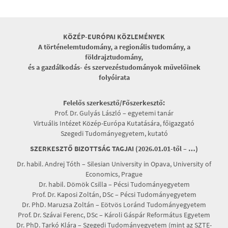
KÖZÉP-EURÓPAI KÖZLEMÉNYEK
A történelemtudomány, a regionális tudomány, a
földrajztudomány,
és a gazdálkodás- és szervezéstudományok művelőinek
folyóirata
Felelős szerkesztő/Főszerkesztő:
Prof. Dr. Gulyás László – egyetemi tanár
Virtuális Intézet Közép-Európa Kutatására, főigazgató
Szegedi Tudományegyetem, kutató
SZERKESZTŐ BIZOTTSÁG TAGJAI (2026.01.01-től – …)
Dr. habil. Andrej Tóth – Silesian University in Opava, University of
Economics, Prague
Dr. habil. Dömök Csilla – Pécsi Tudományegyetem
Prof. Dr. Kaposi Zoltán, DSc – Pécsi Tudományegyetem
Dr. PhD. Maruzsa Zoltán – Eötvös Loránd Tudományegyetem
Prof. Dr. Szávai Ferenc, DSc – Károli Gáspár Református Egyetem
Dr. PhD. Tarkó Klára – Szegedi Tudományegyetem (mint az SZTE-