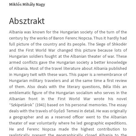
Main
Miklós Mihály Nagy
Article
Absztrakt
Content
Albania was known for the Hungarian society of the turn of the
century by the works of Baron Ferenc Nopcsa. Thus it hardly had
full picture of the country and its people. The Siege of Shkodër
and the First World War changed this picture because lots of
Hungarian soldiers fought at the Albanian theater of war. These
armed conflicts gave the Hungarian society a better knowledge
of Albania. Most of the travel literature about Albania published
in Hungary twit with these wars. This paper is a remembrance of
Hungarian military travelers and at the same time a first review
of them. Also deals with the literary questions, Béla Illés an
emblematic figure of the Hungarian socialism who serves in the
Albanian front in the First World War wrote his novel
“Szkipetárok” (1941) based on his personal memories. The essay
deals with the travels of Győző Temesi in detail. He was originally
a geographer and as a reserved officer went to the Albanian
theater of war voluntarily where he led geographic expeditions.
He and Ferenc Nopcsa made the highest contribution to
realistically present the geographically closed Albania to the