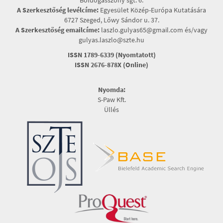
Boldogasszony sgt. 6.
A Szerkesztőség levélcíme:
Egyesület Közép-Európa Kutatására
6727 Szeged, Lőwy Sándor u. 37.
A Szerkesztőség emailcíme:
laszlo.gulyas65@gmail.com és/vagy
gulyas.laszlo@szte.hu
ISSN 1789-6339 (Nyomtatott)
ISSN 2676-878X (Online)
Nyomda:
S-Paw Kft.
Üllés