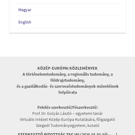
Magyar
English
KÖZÉP-EURÓPAI KÖZLEMÉNYEK
A történelemtudomány, a regionális tudomány, a
földrajztudomány,
és a gazdálkodás- és szervezéstudományok művelőinek
folyóirata
Felelős szerkesztő/Főszerkesztő:
Prof. Dr. Gulyás László – egyetemi tanár
Virtuális Intézet Közép-Európa Kutatására, főigazgató
Szegedi Tudományegyetem, kutató
SZERKESZTŐ BIZOTTSÁG TAGJAI (2026.01.01-től – …)