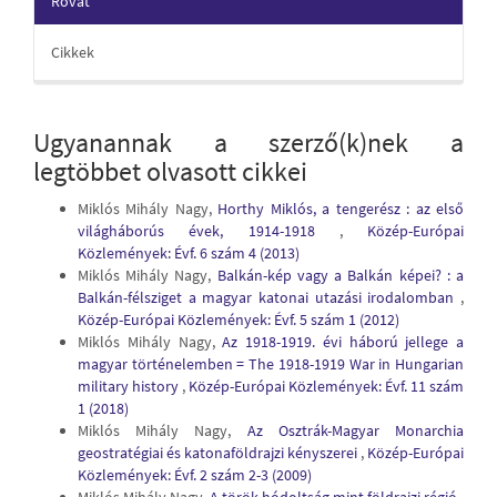
Rovat
Cikkek
Ugyanannak a szerző(k)nek a
legtöbbet olvasott cikkei
Miklós Mihály Nagy,
Horthy Miklós, a tengerész : az első
világháborús évek, 1914-1918
,
Közép-Európai
Közlemények: Évf. 6 szám 4 (2013)
Miklós Mihály Nagy,
Balkán-kép vagy a Balkán képei? : a
Balkán-félsziget a magyar katonai utazási irodalomban
,
Közép-Európai Közlemények: Évf. 5 szám 1 (2012)
Miklós Mihály Nagy,
Az 1918-1919. évi háború jellege a
magyar történelemben = The 1918-1919 War in Hungarian
military history
,
Közép-Európai Közlemények: Évf. 11 szám
1 (2018)
Miklós Mihály Nagy,
Az Osztrák-Magyar Monarchia
geostratégiai és katonaföldrajzi kényszerei
,
Közép-Európai
Közlemények: Évf. 2 szám 2-3 (2009)