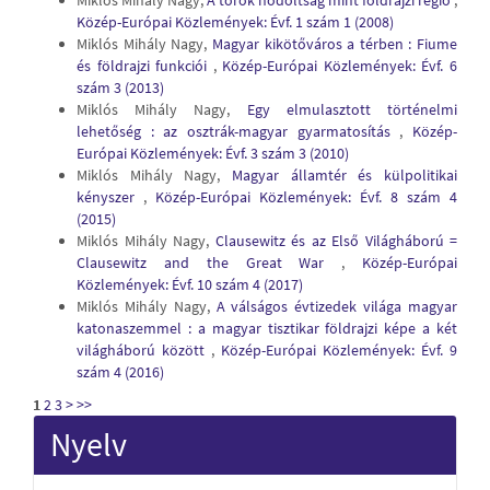
Miklós Mihály Nagy,
A török hódoltság mint földrajzi régió
,
Közép-Európai Közlemények: Évf. 1 szám 1 (2008)
Miklós Mihály Nagy,
Magyar kikötőváros a térben : Fiume
és földrajzi funkciói
,
Közép-Európai Közlemények: Évf. 6
szám 3 (2013)
Miklós Mihály Nagy,
Egy elmulasztott történelmi
lehetőség : az osztrák-magyar gyarmatosítás
,
Közép-
Európai Közlemények: Évf. 3 szám 3 (2010)
Miklós Mihály Nagy,
Magyar államtér és külpolitikai
kényszer
,
Közép-Európai Közlemények: Évf. 8 szám 4
(2015)
Miklós Mihály Nagy,
Clausewitz és az Első Világháború =
Clausewitz and the Great War
,
Közép-Európai
Közlemények: Évf. 10 szám 4 (2017)
Miklós Mihály Nagy,
A válságos évtizedek világa magyar
katonaszemmel : a magyar tisztikar földrajzi képe a két
világháború között
,
Közép-Európai Közlemények: Évf. 9
szám 4 (2016)
1
2
3
>
>>
Nyelv