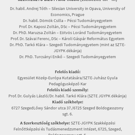
Dr. habil. Andrej Tóth – Silesian University in Opava, University of
Economics, Prague
Dr. habil. Dömök Csilla – Pécsi Tudományegyetem
Prof. Dr. Kaposi Zoltán, DSc – Pécsi Tudományegyetem
Dr. PhD. Maruzsa Zoltán – Eötvös Loránd Tudományegyetem
Prof. Dr. Szávai Ferenc, DSc – Károli Gáspár Református Egyetem
Dr. PhD. Tarkó Klára – Szegedi Tudományegyetem (mint az SZTE-
JGYPK dékánja)
Dr. PhD. Turcsányi Enikő – Szegedi Tudományegyetem
Felelős kiadó:
Egyesület Közép-Európa Kutatására/SZTE-Juhász Gyula
Pedagógusképző Kar
Felelős kiadó személy:
Prof. Dr. Gulyás László/Dr. habil. Tarkó Klára (SZTE JGYPK dékánja)
Kiadó székhelye:
6727 SzegedLőwy Sándor utca 37./6725 Szeged Boldogasszony
sgt. 6.
A Szerkesztőség székhelye:
SZTE-JGYPK Szakképzési
Felnőttképzési és Tudásmenedzsment Intézet, 6725, Szeged,