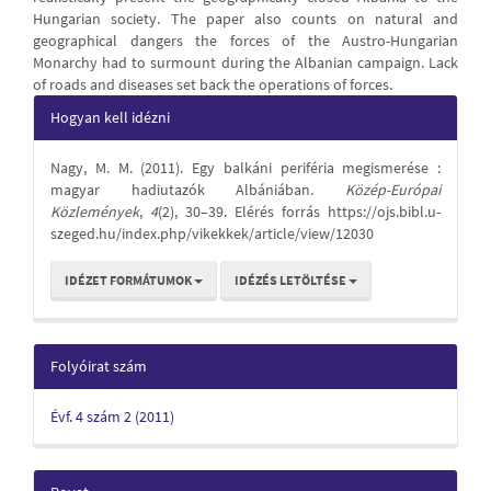
Hungarian society. The paper also counts on natural and
geographical dangers the forces of the Austro-Hungarian
Monarchy had to surmount during the Albanian campaign. Lack
of roads and diseases set back the operations of forces.
Article
Hogyan kell idézni
Details
Nagy, M. M. (2011). Egy balkáni periféria megismerése :
magyar hadiutazók Albániában.
Közép-Európai
Közlemények
,
4
(2), 30–39. Elérés forrás https://ojs.bibl.u-
szeged.hu/index.php/vikekkek/article/view/12030
IDÉZET FORMÁTUMOK
IDÉZÉS LETÖLTÉSE
Folyóirat szám
Évf. 4 szám 2 (2011)