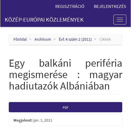
Main
REGISZTRÁCIÓ
BEJELENTKEZÉS
Navigation
Main
KÖZÉP-EURÓPAI KÖZLEMÉNYEK
Content
Toggl
Sidebar
naviga
Főoldal
Archívum
Évf. 4 szám 2 (2011)
Cikkek
Egy balkáni periféria
megismerése : magyar
hadiutazók Albániában
Article
PDF
Sidebar
Megjelent:
jan. 1, 2011