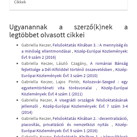
Cikkek
Ugyanannak a szerző(k)nek a
legtöbbet olvasott cikkei
Gabriella Keczer,
Felsőoktatás Kínában 3. : A mennyiség és
a minőség ellentmondásai
,
Közép-Európai Közlemények:
Évf. 9 szám 2 (2016)
Gabriella Keczer, László Czagány,
A romániai Bánság
fejlettsége a Dél-Alfölddel történő összevetésben
,
Közép-
Európai Közlemények: Évf. 3 szám 2 (2010)
Gabriella Keczer, Lajos Pintér,
Kolozsvár-Szeged : egy
egyetemtörténeti vita törésvonalai
,
Közép-Európai
Közlemények: Évf. 4 szám 1 (2011)
Gabriella Keczer,
A visegrádi országok felsőoktatásának
jellemzői
,
Közép-Európai Közlemények: Évf. 7 szám 3-4
(2014)
Gabriella Keczer,
Felsőoktatás Kínában 2. : decentralizáció,
piacosítás, privatizáció és nemzetközi nyitás
,
Közép-
Európai Közlemények: Évf. 9 szám 1 (2016)
Gabriella Keczer,
Felsőoktatás Kínában 1. : irányváltások