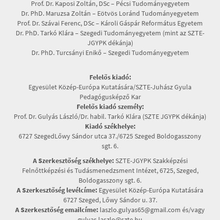
Prof. Dr. Kaposi Zoltán, DSc – Pécsi Tudományegyetem
Dr. PhD. Maruzsa Zoltán – Eötvös Loránd Tudományegyetem
Prof. Dr. Szávai Ferenc, DSc – Károli Gáspár Református Egyetem
Dr. PhD. Tarkó Klára – Szegedi Tudományegyetem (mint az SZTE-
JGYPK dékánja)
Dr. PhD. Turcsányi Enikő – Szegedi Tudományegyetem
Felelős kiadó:
Egyesület Közép-Európa Kutatására/SZTE-Juhász Gyula
Pedagógusképző Kar
Felelős kiadó személy:
Prof. Dr. Gulyás László/Dr. habil. Tarkó Klára (SZTE JGYPK dékánja)
Kiadó székhelye:
6727 SzegedLőwy Sándor utca 37./6725 Szeged Boldogasszony
sgt. 6.
A Szerkesztőség székhelye:
SZTE-JGYPK Szakképzési
Felnőttképzési és Tudásmenedzsment Intézet, 6725, Szeged,
Boldogasszony sgt. 6.
A Szerkesztőség levélcíme:
Egyesület Közép-Európa Kutatására
6727 Szeged, Lőwy Sándor u. 37.
A Szerkesztőség emailcíme:
laszlo.gulyas65@gmail.com és/vagy
gulyas.laszlo@szte.hu