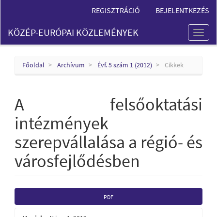
Main
REGISZTRÁCIÓ
BEJELENTKEZÉS
Navigation
Main
KÖZÉP-EURÓPAI KÖZLEMÉNYEK
Content
Toggl
Sidebar
naviga
Főoldal
Archívum
Évf. 5 szám 1 (2012)
Cikkek
A felsőoktatási
intézmények
szerepvállalása a régió- és
városfejlődésben
Article
PDF
Sidebar