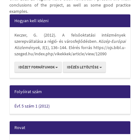
conclusions of the project, as well as some good practice
examples.
Article
Hogyan kell idézni
Details
Keczer, G. (2012). A felsőoktatási intézmények
szerepvállalása a régió- és városfejlődésben.
Közép-Európai
Közlemények
,
5
(1), 136–144. Elérés forrás https://ojs.bibl.u-
szeged.hu/index.php/vikekkek/article/view/12090
IDÉZET FORMÁTUMOK
IDÉZÉS LETÖLTÉSE
Folyóirat szám
Évf. 5 szám 1 (2012)
Rovat