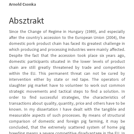
Main
Arnold Csonka
Article
Absztrakt
Content
Since the Change of Regime in Hungary (1989), and especially
after the country’s accession to the European Union (2004), the
domestic pork product chain has faced its greatest challenge in
which producing and processing industries were mainly affected.
Despite the fact that the accession took place six years ago,
domestic participants situated in the lower levels of product
chain are still greatly threatened by trade and competition
within the EU. This permanent threat can not be cured by
intervention either by state or red tape. The operators of
slaughter pig market have to volunteer to work out common
strategic movements and tactical steps to find a solution. In
order to find successful strategies, the characteristics of
transactions about quality, quantity, price and others have to be
known. In my dissertation I have dealt with the tangible and
measurable aspects of such processes. By means of structural
comparison of domestic and foreign pig farming, it may be
concluded, that the extremely scattered system of home pig
breeding means a severe competitive disadvantage in the EU. In