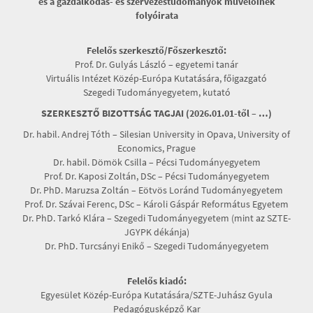
és a gazdálkodás- és szervezéstudományok művelőinek
folyóirata
Felelős szerkesztő/Főszerkesztő:
Prof. Dr. Gulyás László – egyetemi tanár
Virtuális Intézet Közép-Európa Kutatására, főigazgató
Szegedi Tudományegyetem, kutató
SZERKESZTŐ BIZOTTSÁG TAGJAI (2026.01.01-től – …)
Dr. habil. Andrej Tóth – Silesian University in Opava, University of
Economics, Prague
Dr. habil. Dömök Csilla – Pécsi Tudományegyetem
Prof. Dr. Kaposi Zoltán, DSc – Pécsi Tudományegyetem
Dr. PhD. Maruzsa Zoltán – Eötvös Loránd Tudományegyetem
Prof. Dr. Szávai Ferenc, DSc – Károli Gáspár Református Egyetem
Dr. PhD. Tarkó Klára – Szegedi Tudományegyetem (mint az SZTE-
JGYPK dékánja)
Dr. PhD. Turcsányi Enikő – Szegedi Tudományegyetem
Felelős kiadó:
Egyesület Közép-Európa Kutatására/SZTE-Juhász Gyula
Pedagógusképző Kar