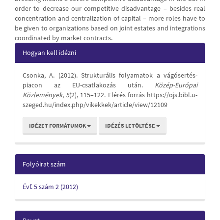
order to decrease our competitive disadvantage – besides real
concentration and centralization of capital – more roles have to
be given to organizations based on joint estates and integrations
coordinated by market contracts.
Article
Hogyan kell idézni
Details
Csonka, A. (2012). Strukturális folyamatok a vágósertés-
piacon az EU-csatlakozás után.
Közép-Európai
Közlemények
,
5
(2), 115–122. Elérés forrás https://ojs.bibl.u-
szeged.hu/index.php/vikekkek/article/view/12109
IDÉZET FORMÁTUMOK
IDÉZÉS LETÖLTÉSE
Folyóirat szám
Évf. 5 szám 2 (2012)