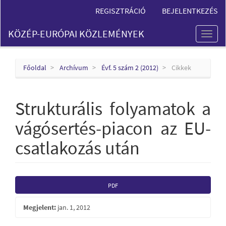
Main
REGISZTRÁCIÓ
BEJELENTKEZÉS
Navigation
Main
KÖZÉP-EURÓPAI KÖZLEMÉNYEK
Content
Toggl
Sidebar
naviga
Főoldal
Archívum
Évf. 5 szám 2 (2012)
Cikkek
Strukturális folyamatok a
vágósertés-piacon az EU-
csatlakozás után
Article
PDF
Sidebar
Megjelent:
jan. 1, 2012