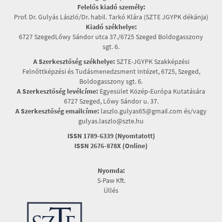
Felelős kiadó személy:
Prof. Dr. Gulyás László/Dr. habil. Tarkó Klára (SZTE JGYPK dékánja)
Kiadó székhelye:
6727 SzegedLőwy Sándor utca 37./6725 Szeged Boldogasszony
sgt. 6.
A Szerkesztőség székhelye:
SZTE-JGYPK Szakképzési
Felnőttképzési és Tudásmenedzsment Intézet, 6725, Szeged,
Boldogasszony sgt. 6.
A Szerkesztőség levélcíme:
Egyesület Közép-Európa Kutatására
6727 Szeged, Lőwy Sándor u. 37.
A Szerkesztőség emailcíme:
laszlo.gulyas65@gmail.com és/vagy
gulyas.laszlo@szte.hu
ISSN 1789-6339 (Nyomtatott)
ISSN 2676-878X (Online)
Nyomda:
S-Paw Kft.
Üllés