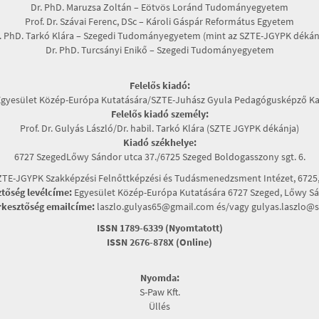
Dr. PhD. Maruzsa Zoltán – Eötvös Loránd Tudományegyetem
Prof. Dr. Szávai Ferenc, DSc – Károli Gáspár Református Egyetem
. PhD. Tarkó Klára – Szegedi Tudományegyetem (mint az SZTE-JGYPK dékán
Dr. PhD. Turcsányi Enikő – Szegedi Tudományegyetem
Felelős kiadó:
Egyesület Közép-Európa Kutatására/SZTE-Juhász Gyula Pedagógusképző Ka
Felelős kiadó személy:
Prof. Dr. Gulyás László/Dr. habil. Tarkó Klára (SZTE JGYPK dékánja)
Kiadó székhelye:
6727 SzegedLőwy Sándor utca 37./6725 Szeged Boldogasszony sgt. 6.
TE-JGYPK Szakképzési Felnőttképzési és Tudásmenedzsment Intézet, 6725, 
ztőség levélcíme:
Egyesület Közép-Európa Kutatására 6727 Szeged, Lőwy Sán
rkesztőség emailcíme:
laszlo.gulyas65@gmail.com és/vagy gulyas.laszlo@s
ISSN 1789-6339 (Nyomtatott)
ISSN 2676-878X (Online)
Nyomda:
S-Paw Kft.
Üllés