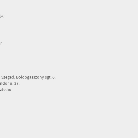
ja)
r
Szeged, Boldogasszony sgt. 6.
dor u. 37.
zte.hu