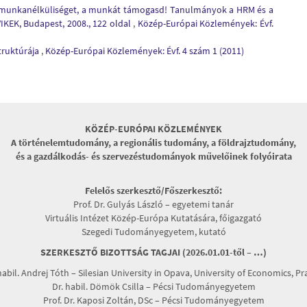
 a munkanélküliséget, a munkát támogasd! Tanulmányok a HRM és a
KEK, Budapest, 2008., 122 oldal
,
Közép-Európai Közlemények: Évf.
truktúrája
,
Közép-Európai Közlemények: Évf. 4 szám 1 (2011)
KÖZÉP-EURÓPAI KÖZLEMÉNYEK
A történelemtudomány, a regionális tudomány, a földrajztudomány,
és a gazdálkodás- és szervezéstudományok művelőinek folyóirata
Felelős szerkesztő/Főszerkesztő:
Prof. Dr. Gulyás László – egyetemi tanár
Virtuális Intézet Közép-Európa Kutatására, főigazgató
Szegedi Tudományegyetem, kutató
SZERKESZTŐ BIZOTTSÁG TAGJAI (2026.01.01-től – …)
habil. Andrej Tóth – Silesian University in Opava, University of Economics, P
Dr. habil. Dömök Csilla – Pécsi Tudományegyetem
Prof. Dr. Kaposi Zoltán, DSc – Pécsi Tudományegyetem