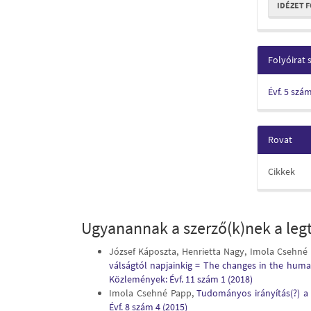
IDÉZET 
Folyóirat
Évf. 5 szá
Rovat
Cikkek
Ugyanannak a szerző(k)nek a legt
József Káposzta, Henrietta Nagy, Imola Csehné
válságtól napjainkig = The changes in the huma
Közlemények: Évf. 11 szám 1 (2018)
Imola Csehné Papp,
Tudományos irányítás(?) a
Évf. 8 szám 4 (2015)