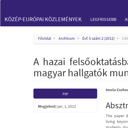
Main
Navigation
Main
KÖZÉP-EURÓPAI KÖZLEMÉNYEK
LEGFRISSEBB
A
Content
Sidebar
Főoldal
Archívum
Évf. 5 szám 2 (2012)
Cik
A hazai felsőoktatásb
magyar hallgatók mun
Article
Main
Imola Csehn
PDF
Sidebar
Articl
Abszt
Megjelent:
jan. 1, 2012
Conte
The paper d
living beyo
students stu