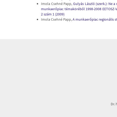
Imola Csehné Papp,
Gulyás László (szerk.): Ne
munkaerőpiac témaköréből 1998-2008 EETOSZ-VI
2 szám 1 (2009)
Imola Csehné Papp,
A munkaerőpiac regionális s
Dr. 