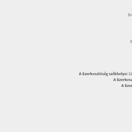
Dr
A Szerkesztőség székhelye:
SZ
A Szerkes
A Sze