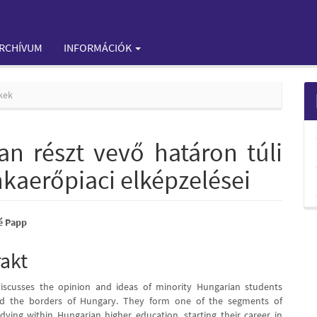
RCHÍVUM
INFORMÁCIÓK
kek
an részt vevő határon túli
kaerőpiaci elképzelései
é Papp
e
rakt
nt
iscusses the opinion and ideas of minority Hungarian students
nd the borders of Hungary. They form one of the segments of
dying within Hungarian higher education, starting their career in