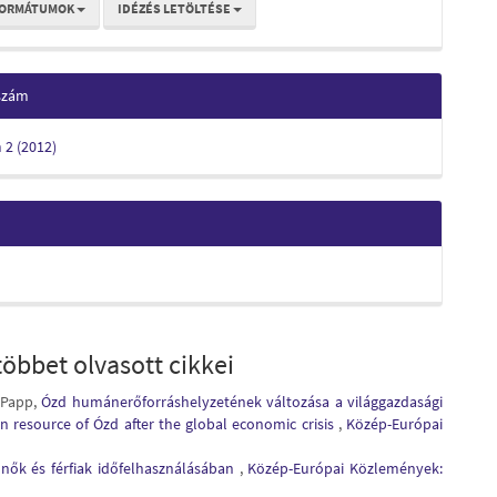
FORMÁTUMOK
IDÉZÉS LETÖLTÉSE
 szám
m 2 (2012)
öbbet olvasott cikkei
 Papp,
Ózd humánerőforráshelyzetének változása a világgazdasági
n resource of Ózd after the global economic crisis
,
Közép-Európai
 nők és férfiak időfelhasználásában
,
Közép-Európai Közlemények: