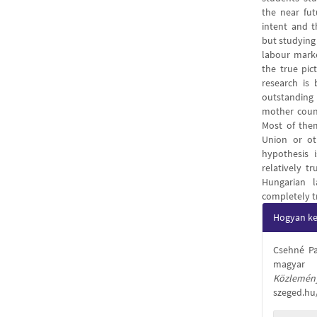
the near fut
intent and 
but studying
labour marke
the true pic
research is
outstanding
mother count
Most of the
Union or ot
hypothesis 
relatively t
Hungarian l
completely t
Articl
Hogyan kel
Detail
Csehné Pa
magyar 
Közlemén
szeged.hu