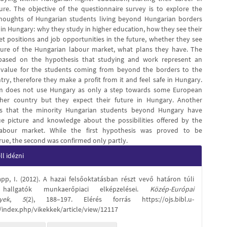
ure. The objective of the questionnaire survey is to explore the
thoughts of Hungarian students living beyond Hungarian borders
 in Hungary: why they study in higher education, how they see their
t positions and job opportunities in the future, whether they see
ture of the Hungarian labour market, what plans they have. The
 based on the hypothesis that studying and work represent an
 value for the students coming from beyond the borders to the
ry, therefore they make a profit from it and feel safe in Hungary.
m does not use Hungary as only a step towards some European
her country but they expect their future in Hungary. Another
is that the minority Hungarian students beyond Hungary have
rue picture and knowledge about the possibilities offered by the
abour market. While the first hypothesis was proved to be
rue, the second was confirmed only partly.
e
l idézni
s
pp, I. (2012). A hazai felsőoktatásban részt vevő határon túli
hallgatók munkaerőpiaci elképzelései.
Közép-Európai
yek
,
5
(2), 188–197. Elérés forrás https://ojs.bibl.u-
/index.php/vikekkek/article/view/12117