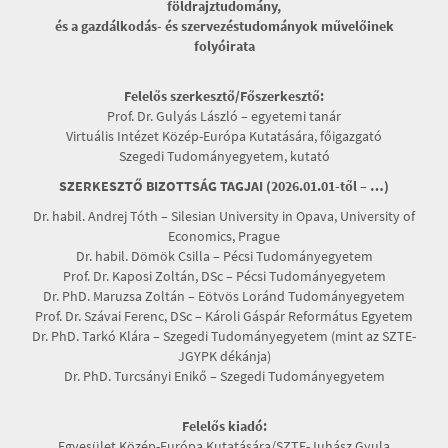
földrajztudomány,
és a gazdálkodás- és szervezéstudományok művelőinek
folyóirata
Felelős szerkesztő/Főszerkesztő:
Prof. Dr. Gulyás László – egyetemi tanár
Virtuális Intézet Közép-Európa Kutatására, főigazgató
Szegedi Tudományegyetem, kutató
SZERKESZTŐ BIZOTTSÁG TAGJAI (2026.01.01-től – …)
Dr. habil. Andrej Tóth – Silesian University in Opava, University of
Economics, Prague
Dr. habil. Dömök Csilla – Pécsi Tudományegyetem
Prof. Dr. Kaposi Zoltán, DSc – Pécsi Tudományegyetem
Dr. PhD. Maruzsa Zoltán – Eötvös Loránd Tudományegyetem
Prof. Dr. Szávai Ferenc, DSc – Károli Gáspár Református Egyetem
Dr. PhD. Tarkó Klára – Szegedi Tudományegyetem (mint az SZTE-
JGYPK dékánja)
Dr. PhD. Turcsányi Enikő – Szegedi Tudományegyetem
Felelős kiadó:
Egyesület Közép-Európa Kutatására/SZTE-Juhász Gyula