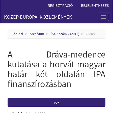
Main
REGISZTRÁCIÓ
BEJELENTKEZÉS
Navigation
Main
KÖZÉP-EURÓPAI KÖZLEMÉNYEK
Content
Toggl
Sidebar
naviga
Főoldal
Archívum
Évf. 5 szám 2 (2012)
Cikkek
A Dráva-medence
kutatása a horvát-magyar
határ két oldalán IPA
finanszírozásban
Article
PDF
Sidebar