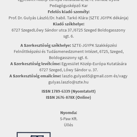
Pedagógusképző Kar
Felelős kiadó személy:
Prof. Dr. Gulyás László/Dr. habil. Tarkó Klára (SZTE JGYPK dékánja)
Kiadó székhelye:
6727 SzegedLőwy Sándor utca 37./6725 Szeged Boldogasszony
sgt. 6.
A Szerkesztőség székhelye:
SZTE-JGYPK Szakképzési
Felnőttképzési és Tudásmenedzsment Intézet, 6725, Szeged,
Boldogasszony sgt. 6.
A Szerkesztőség levélcíme:
Egyesület Közép-Európa Kutatására
6727 Szeged, Lőwy Sándor u. 37.
A Szerkesztőség emailcíme:
laszlo.gulyas65@gmail.com és/vagy
gulyas.laszlo@szte.hu
ISSN 1789-6339 (Nyomtatott)
ISSN 2676-878X (Online)
Nyomda:
S-Paw Kft.
Üllés