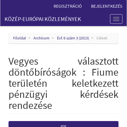
Main
REGISZTRÁCIÓ
BEJELENTKEZÉS
Navigation
Main
KÖZÉP-EURÓPAI KÖZLEMÉNYEK
Content
Toggl
Sidebar
naviga
Főoldal
Archívum
Évf. 6 szám 3 (2013)
Cikkek
Vegyes választott
döntőbíróságok : Fiume
területén keletkezett
pénzügyi kérdések
rendezése
Article
PDF