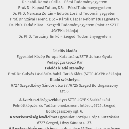
Dr. habil. Dömök Csilla – Pécsi Tudományegyetem
Prof. Dr. Kaposi Zoltán, DSc – Pécsi Tudományegyetem
Dr. PhD. Maruzsa Zoltán – Eötvös Loránd Tudományegyetem
Prof. Dr. Szávai Ferenc, DSc – Károli Gáspár Református Egyetem
Dr. PhD. Tarkó Klára – Szegedi Tudományegyetem (mint az SZTE-
JGYPK dékánja)
Dr. PhD. Turcsányi Enikő – Szegedi Tudományegyetem
Felelős kiadó:
Egyesület Közép-Európa Kutatására/SZTE-Juhász Gyula
Pedagógusképző Kar
Felelős kiadó személy:
Prof. Dr. Gulyás László/Dr. habil. Tarkó Klára (SZTE JGYPK dékánja)
Kiadó székhelye:
6727 SzegedLőwy Sándor utca 37./6725 Szeged Boldogasszony
sgt. 6.
A Szerkesztőség székhelye:
SZTE-JGYPK Szakképzési
Felnőttképzési és Tudásmenedzsment Intézet, 6725, Szeged,
Boldogasszony sgt. 6.
A Szerkesztőség levélcíme:
Egyesület Közép-Európa Kutatására
6727 Szeged, Lőwy Sándor u. 37.
A Szerkesztőség emailcíme:
laszlo.gulyas65@gmail.com és/vagy