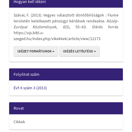
Article
Hogyan kell idézni
Details
Szávai, F. (2013). Vegyes választott döntőbíróságok : Fiume
területén keletkezett pénzügyi kérdések rendezése.
Közép-
Európai Közlemények
,
6
(3), 55–63. Elérés forrás
https://ojs.bibl.u-
szeged.hu/index.php/vikekkek/article/view/12173
IDÉZET FORMÁTUMOK
IDÉZÉS LETÖLTÉSE
Folyóirat szám
Évf. 6 szám 3 (2013)
Rovat
Cikkek