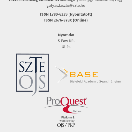
gulyas.laszlo@szte.hu
ISSN 1789-6339 (Nyomtatott)
ISSN 2676-878X (Online)
Nyomda:
S-Paw Kft.
Üllés