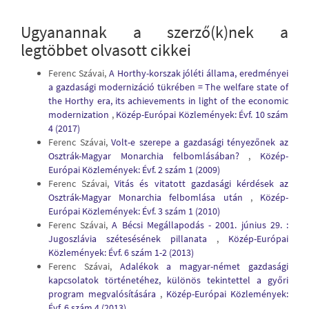
Ugyanannak a szerző(k)nek a
legtöbbet olvasott cikkei
Ferenc Szávai,
A Horthy-korszak jóléti állama, eredményei
a gazdasági modernizáció tükrében = The welfare state of
the Horthy era, its achievements in light of the economic
modernization
,
Közép-Európai Közlemények: Évf. 10 szám
4 (2017)
Ferenc Szávai,
Volt-e szerepe a gazdasági tényezőnek az
Osztrák-Magyar Monarchia felbomlásában?
,
Közép-
Európai Közlemények: Évf. 2 szám 1 (2009)
Ferenc Szávai,
Vitás és vitatott gazdasági kérdések az
Osztrák-Magyar Monarchia felbomlása után
,
Közép-
Európai Közlemények: Évf. 3 szám 1 (2010)
Ferenc Szávai,
A Bécsi Megállapodás - 2001. június 29. :
Jugoszlávia szétesésének pillanata
,
Közép-Európai
Közlemények: Évf. 6 szám 1-2 (2013)
Ferenc Szávai,
Adalékok a magyar-német gazdasági
kapcsolatok történetéhez, különös tekintettel a győri
program megvalósítására
,
Közép-Európai Közlemények:
Évf. 6 szám 4 (2013)