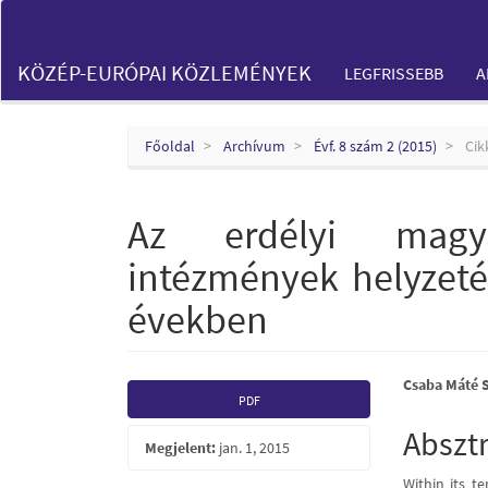
Main
Navigation
Main
KÖZÉP-EURÓPAI KÖZLEMÉNYEK
LEGFRISSEBB
A
Content
Sidebar
Főoldal
Archívum
Évf. 8 szám 2 (2015)
Cik
Az erdélyi magya
intézmények helyzeté
években
Article
Main
Csaba Máté 
PDF
Sidebar
Articl
Abszt
Megjelent:
jan. 1, 2015
Conte
Within its t