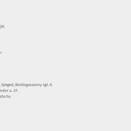
ja)
r
Szeged, Boldogasszony sgt. 6.
dor u. 37.
zte.hu