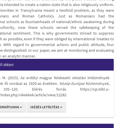
intended to create a nation-state that is also religiously uniform.
inorities in Transylvania meant a twofold problem, as they were
rians and Roman Catholics. Just as Romanians had the
al schools as fountainheads of national/ethnic awakening during
uthority, now these schools served the safekeeping of the
ational sentiment. This is why governments strived to suppress
as possible, even if they were obliged by international treaties to
. With regard to governmental actions and public attitude, four
be distinguished. In our paper, we aim at monitoring and evaluating
n an analytic manner.
e
l idézni
s
C. M. (2015). Az erdélyi magyar felekezeti oktatási intézmények
ek fő vonásai az 1920-as években.
Közép-Európai Közlemények
,
105–120. Elérés forrás https://ojs.bibl.u-
/index.php/vikekkek/article/view/12282
FORMÁTUMOK
IDÉZÉS LETÖLTÉSE