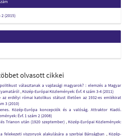
 szám
m 2 (2015)
öbbet olvasott cikkei
politikust választanak a vajdasági magyarok? : elemzés a Magyar
olyamatáról
,
Közép-Európai Közlemények: Évf. 4 szám 3-4 (2011)
 az erdélyi római katolikus státust illetően az 1932-es emlékirat
ám 3 (2010)
enes. Közép-Európa koncepciók és a valóság. Attraktor Kiadó.
mények: Évf. 1 szám 2 (2008)
zelés Trianon után (1920 szeptember)
,
Közép-Európai Közlemények:
a felekezeti viszonyok alakulására a szerbiai Bánságban
,
Közép-