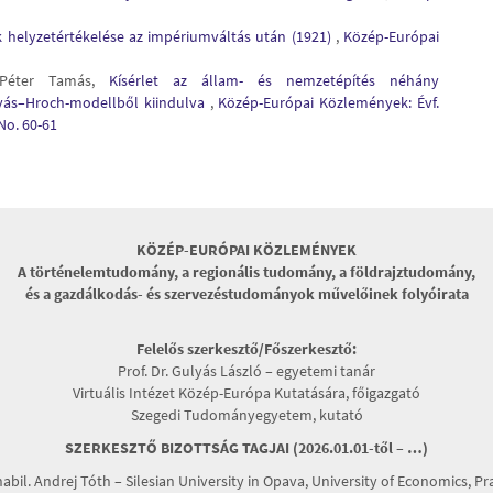
ok helyzetértékelése az impériumváltás után (1921)
,
Közép-Európai
 Péter Tamás,
Kísérlet az állam- és nemzetépítés néhány
yás–Hroch-modellből kiindulva
,
Közép-Európai Közlemények: Évf.
No. 60-61
KÖZÉP-EURÓPAI KÖZLEMÉNYEK
A történelemtudomány, a regionális tudomány, a földrajztudomány,
és a gazdálkodás- és szervezéstudományok művelőinek folyóirata
Felelős szerkesztő/Főszerkesztő:
Prof. Dr. Gulyás László – egyetemi tanár
Virtuális Intézet Közép-Európa Kutatására, főigazgató
Szegedi Tudományegyetem, kutató
SZERKESZTŐ BIZOTTSÁG TAGJAI (2026.01.01-től – …)
habil. Andrej Tóth – Silesian University in Opava, University of Economics, P