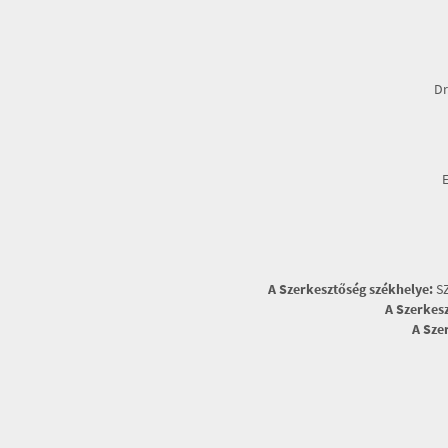
Dr
A Szerkesztőség székhelye:
SZ
A Szerkes
A Sze