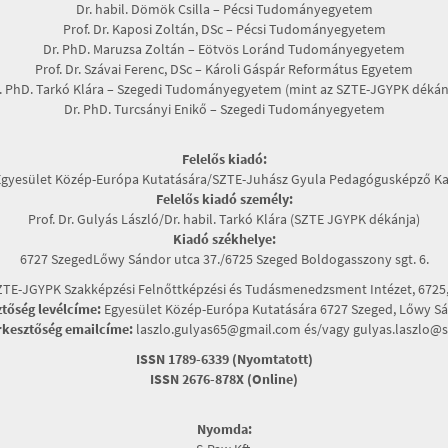
Dr. habil. Dömök Csilla – Pécsi Tudományegyetem
Prof. Dr. Kaposi Zoltán, DSc – Pécsi Tudományegyetem
Dr. PhD. Maruzsa Zoltán – Eötvös Loránd Tudományegyetem
Prof. Dr. Szávai Ferenc, DSc – Károli Gáspár Református Egyetem
. PhD. Tarkó Klára – Szegedi Tudományegyetem (mint az SZTE-JGYPK dékán
Dr. PhD. Turcsányi Enikő – Szegedi Tudományegyetem
Felelős kiadó:
Egyesület Közép-Európa Kutatására/SZTE-Juhász Gyula Pedagógusképző Ka
Felelős kiadó személy:
Prof. Dr. Gulyás László/Dr. habil. Tarkó Klára (SZTE JGYPK dékánja)
Kiadó székhelye:
6727 SzegedLőwy Sándor utca 37./6725 Szeged Boldogasszony sgt. 6.
TE-JGYPK Szakképzési Felnőttképzési és Tudásmenedzsment Intézet, 6725, 
ztőség levélcíme:
Egyesület Közép-Európa Kutatására 6727 Szeged, Lőwy Sán
rkesztőség emailcíme:
laszlo.gulyas65@gmail.com és/vagy gulyas.laszlo@s
ISSN 1789-6339 (Nyomtatott)
ISSN 2676-878X (Online)
Nyomda: