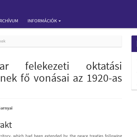
RCHÍVUM
INFORMÁCIÓK
kek
r felekezeti oktatási
nek fő vonásai az 1920-as
Sarnyai
e
rakt
nt
erritory, which had been extended by the peace treaties following