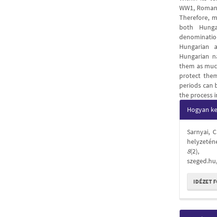
WW1, Romania 
Therefore, m
both Hunga
denomination
Hungarian a
Hungarian n
them as much 
protect them
periods can 
the process i
Articl
Hogyan kel
Detail
Sarnyai, 
helyzetén
8
(2), 
szeged.hu
IDÉZET 