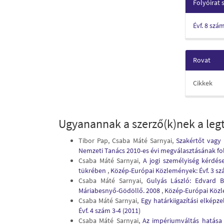
Folyóirat
Évf. 8 szá
Rovat
Cikkek
Ugyanannak a szerző(k)nek a legt
Tibor Pap, Csaba Máté Sarnyai,
Szakértőt vagy 
Nemzeti Tanács 2010-es évi megválasztásának f
Csaba Máté Sarnyai,
A jogi személyiség kérdése
tükrében
,
Közép-Európai Közlemények: Évf. 3 sz
Csaba Máté Sarnyai,
Gulyás László: Edvard B
Máriabesnyő-Gödöllő. 2008
,
Közép-Európai Közle
Csaba Máté Sarnyai,
Egy határkiigazítási elkép
Évf. 4 szám 3-4 (2011)
Csaba Máté Sarnyai,
Az impériumváltás hatása 