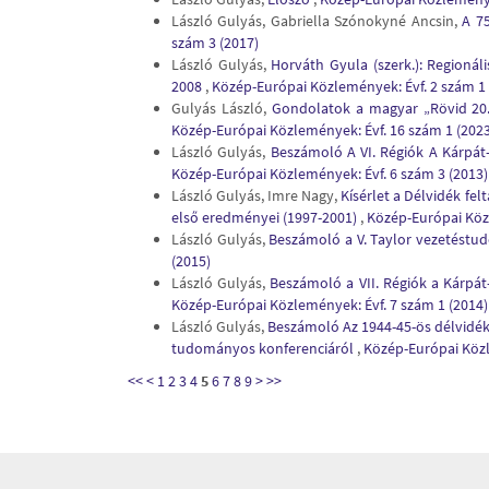
László Gulyás, Gabriella Szónokyné Ancsin,
A 7
szám 3 (2017)
László Gulyás,
Horváth Gyula (szerk.): Regionál
2008
,
Közép-Európai Közlemények: Évf. 2 szám 1 
Gulyás László,
Gondolatok a magyar „Rövid 20. 
Közép-Európai Közlemények: Évf. 16 szám 1 (202
László Gulyás,
Beszámoló A VI. Régiók A Kárpá
Közép-Európai Közlemények: Évf. 6 szám 3 (2013)
László Gulyás, Imre Nagy,
Kísérlet a Délvidék fe
első eredményei (1997-2001)
,
Közép-Európai Közl
László Gulyás,
Beszámoló a V. Taylor vezetéstu
(2015)
László Gulyás,
Beszámoló a VII. Régiók a Kárp
Közép-Európai Közlemények: Évf. 7 szám 1 (2014)
László Gulyás,
Beszámoló Az 1944-45-ös délvidék
tudományos konferenciáról
,
Közép-Európai Közl
<<
<
1
2
3
4
5
6
7
8
9
>
>>