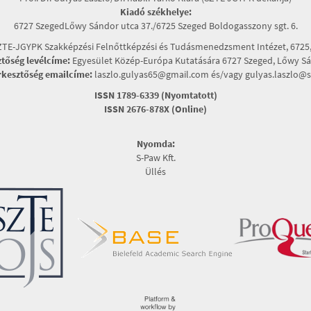
Kiadó székhelye:
6727 SzegedLőwy Sándor utca 37./6725 Szeged Boldogasszony sgt. 6.
TE-JGYPK Szakképzési Felnőttképzési és Tudásmenedzsment Intézet, 6725, 
ztőség levélcíme:
Egyesület Közép-Európa Kutatására 6727 Szeged, Lőwy Sán
rkesztőség emailcíme:
laszlo.gulyas65@gmail.com és/vagy gulyas.laszlo@s
ISSN 1789-6339 (Nyomtatott)
ISSN 2676-878X (Online)
Nyomda:
S-Paw Kft.
Üllés