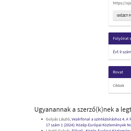
https://oj
IDÉZET 
Folyóirat
Évf. 9 szá
Rovat
Cikkek
Ugyanannak a szerző(k)nek a legt
Gulyás László,
Vezérfonal a szintézisíráshoz 4. A
17 szám 1 (2024): Közép-Európai Közlemények No
László Gulyás,
Előszó
,
Közép-Európai Közlemények