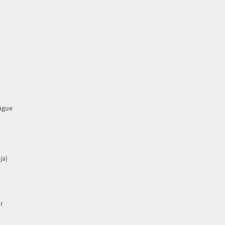
rague
ja)
r