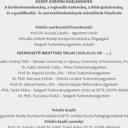
KÖZÉP-EURÓPAI KÖZLEMÉNYEK
A történelemtudomány, a regionális tudomány, a földrajztudomány,
és a gazdálkodás- és szervezéstudományok művelőinek folyóirata
Felelős szerkesztő/Főszerkesztő:
Prof. Dr. Gulyás László – egyetemi tanár
Virtuális Intézet Közép-Európa Kutatására, főigazgató
Szegedi Tudományegyetem, kutató
SZERKESZTŐ BIZOTTSÁG TAGJAI (2026.01.01-től – …)
habil. Andrej Tóth – Silesian University in Opava, University of Economics, P
Dr. habil. Dömök Csilla – Pécsi Tudományegyetem
Prof. Dr. Kaposi Zoltán, DSc – Pécsi Tudományegyetem
Dr. PhD. Maruzsa Zoltán – Eötvös Loránd Tudományegyetem
Prof. Dr. Szávai Ferenc, DSc – Károli Gáspár Református Egyetem
. PhD. Tarkó Klára – Szegedi Tudományegyetem (mint az SZTE-JGYPK dékán
Dr. PhD. Turcsányi Enikő – Szegedi Tudományegyetem
Felelős kiadó:
Egyesület Közép-Európa Kutatására/SZTE-Juhász Gyula Pedagógusképző Ka
Felelős kiadó személy:
Prof. Dr. Gulyás László/Dr. habil. Tarkó Klára (SZTE JGYPK dékánja)