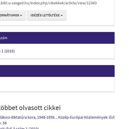
s.bibl.u-szeged.hu/index.php/vikekkek/article/view/12343
FORMÁTUMOK
IDÉZÉS LETÖLTÉSE
 szám
m 1 (2016)
öbbet olvasott cikkei
 Rákosi-diktatúra kora, 1948-1956.
,
Közép-Európai Közlemények: Évf.
. 58
: Évf. 3 szám 1 (2010)