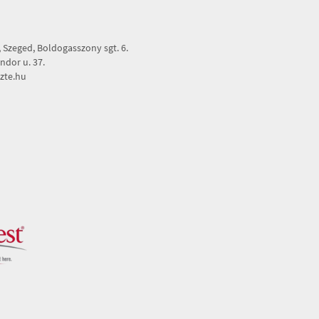
Szeged, Boldogasszony sgt. 6.
dor u. 37.
zte.hu