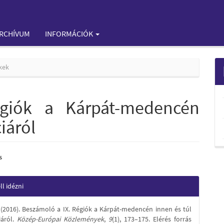
RCHÍVUM
INFORMÁCIÓK
kek
giók a Kárpát-medencén
iáról
s
e
e
l idézni
nt
s
. (2016). Beszámoló a IX. Régiók a Kárpát-medencén innen és túl
iáról.
Közép-Európai Közlemények
,
9
(1), 173–175. Elérés forrás