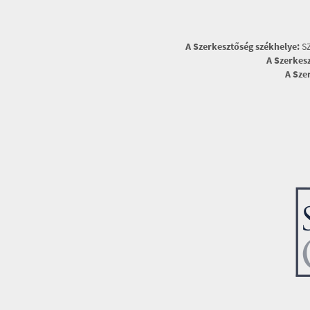
A Szerkesztőség székhelye:
SZ
A Szerkes
A Sze