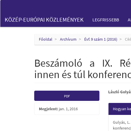
Main
Navigation
Main
KÖZÉP-EURÓPAI KÖZLEMÉNYEK
LEGFRISSEBB
A
Content
Sidebar
Főoldal
Archívum
Évf. 9 szám 1 (2016)
Cik
Beszámoló a IX. Ré
innen és túl konferenc
Article
Main
László Gulyá
PDF
Sidebar
Articl
Articl
Megjelent:
jan. 1, 2016
Hogyan kel
Conte
Detail
Gulyás, L
konferenc