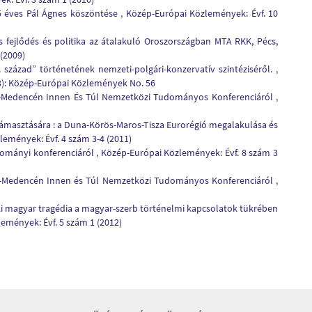
5 éves Pál Ágnes köszöntése
,
Közép-Európai Közlemények: Évf. 10
is fejlődés és politika az átalakuló Oroszországban MTA RKK, Pécs,
(2009)
század” történetének nemzeti-polgári-konzervatív szintéziséről.
,
3): Közép-Európai Közlemények No. 56
t-Medencén Innen És Túl Nemzetközi Tudományos Konferenciáról
,
ltámasztására : a Duna-Körös-Maros-Tisza Eurorégió megalakulása és
emények: Évf. 4 szám 3-4 (2011)
dományi konferenciáról
,
Közép-Európai Közlemények: Évf. 8 szám 3
át-Medencén Innen és Túl Nemzetközi Tudományos Konferenciáról
,
i magyar tragédia a magyar-szerb történelmi kapcsolatok tükrében
emények: Évf. 5 szám 1 (2012)