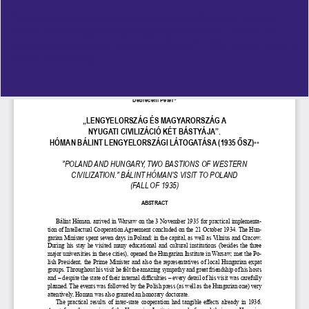
Vissza
"Lengyelország és Magyarország a nyugati civilizáció két bástyája” :
a
Hóman Bálint lengyelországi látogatása (1935 ősz) = ”Poland and
cikk
Hungary, two bastions of Western civilization" : Bálint Hóman's visit to
részleteihez
Poland (fall of 1935)
Let
PD
Le